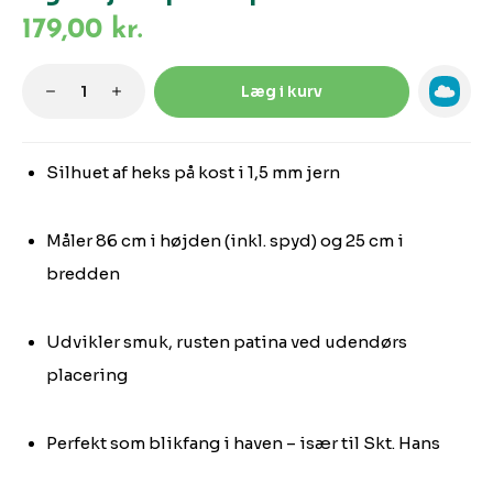
179,00 kr.
Produktmængde: Indtast den ønskede m
Læg i kurv
Silhuet af heks på kost i 1,5 mm jern
Måler 86 cm i højden (inkl. spyd) og 25 cm i
bredden
Udvikler smuk, rusten patina ved udendørs
placering
Perfekt som blikfang i haven – især til Skt. Hans