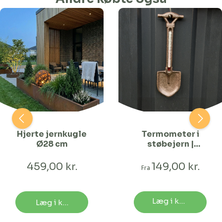
Hjerte jernkugle
Termometer i
Ø28 cm
støbejern |
Spade
459,00 kr.
149,00 kr.
Fra
Læg i kurv
Læg i kurv