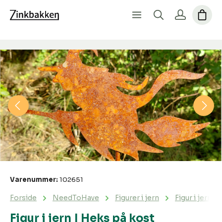
Spring over billedgalleri
Varenummer:
102651
Forside
NeedToHave
Figurer i jern
Figur i jern |
Figur i jern | Heks på kost