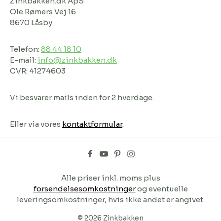
Zinkbakken.dk ApS
Ole Rømers Vej 16
8670 Låsby
Telefon:
88 44 18 10
E-mail:
info@zinkbakken.dk
CVR: 41274603
Vi besvarer mails inden for 2 hverdage.
Eller via vores
kontaktformular
.
Alle priser inkl. moms plus
forsendelsesomkostninger
og eventuelle
leveringsomkostninger, hvis ikke andet er angivet.
© 2026 Zinkbakken