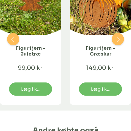
Figur i jern -
Figur i jern -
Juletræ
Græskar
99,00 kr.
149,00 kr.
Læg i kurv
Læg i kurv
Andre købte også