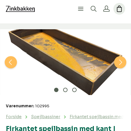
Spring over billedgalleri
Varenummer:
102995
Forside
Spejlbassiner
Firkantet spejlbassin med kan
Firkantet spejlbassin med kant |