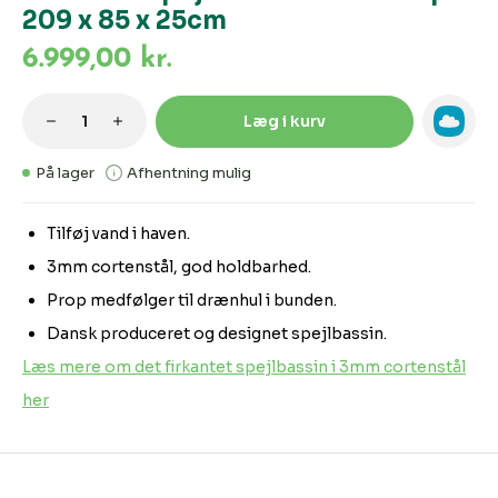
209 x 85 x 25cm
6.999,00 kr.
Produktmængde: Indtast den ønskede m
Læg i kurv
På lager
Afhentning mulig
Tilføj vand i haven.
3mm cortenstål, god holdbarhed.
Prop medfølger til drænhul i bunden.
Dansk produceret og designet spejlbassin.
Læs mere om det firkantet spejlbassin i 3mm cortenstål
her