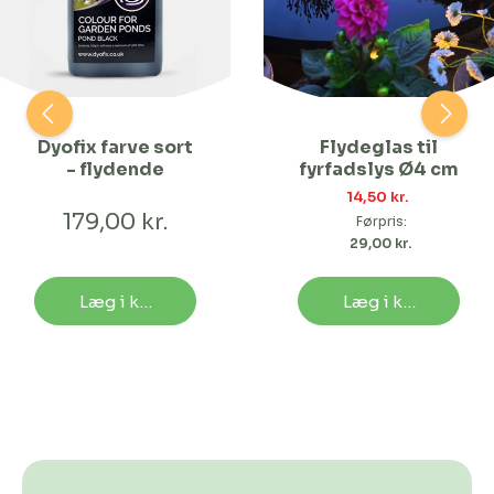
Dyofix farve sort
Flydeglas til
- flydende
fyrfadslys Ø4 cm
14,50 kr. 
179,00 kr.
Førpris:
29,00 kr. 
Læg i kurv
Læg i kurv