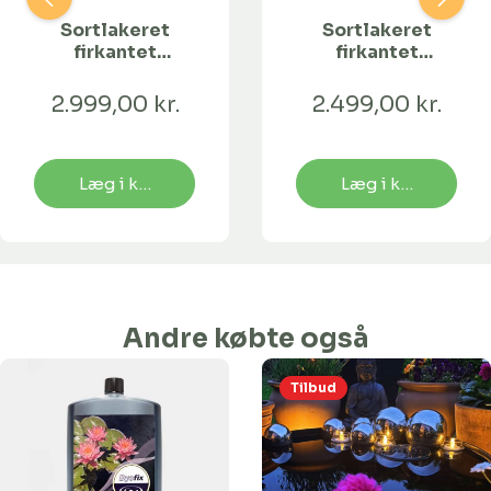
Sortlakeret
Sortlakeret
firkantet
firkantet
spejlbassin med
spejlbassin - 120
kant - 128 x 68 x
x 60 x 10 cm
2.999,00 kr.
2.499,00 kr.
10 cm
Læg i kurv
Læg i kurv
Andre købte også
Tilbud