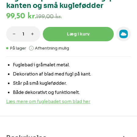
kanten og små kuglefødder
99,50 kr.
199,00 kr.
Produktmængde: Indtast den ønskede m
Læg i kurv
På lager
Afhentning mulig
Fuglebad i gråmalet metal.
Dekoration af blad med fugl på kant.
Står på små kuglefødder.
Både dekorativt og funktionelt.
Læs mere om fuglebadet som blad her