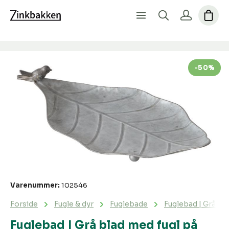
Spring over billedgalleri
-50%
Varenummer:
102546
Forside
Fugle & dyr
Fuglebade
Fuglebad | Grå bl
Fuglebad | Grå blad med fugl på