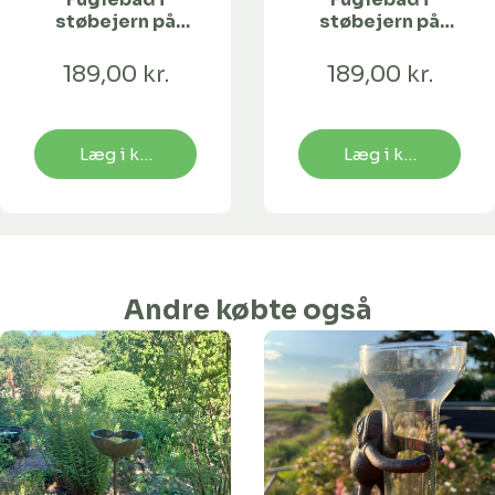
støbejern på
støbejern på
spyd - valmue 4
spyd - stolt
blade
kavaler 5 blade
189,00 kr.
189,00 kr.
Læg i kurv
Læg i kurv
Andre købte også