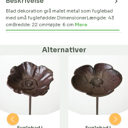
Beskrivelse
Blad dekoration grå malet metal som fuglebad
med små fuglefødder.DimensionerLængde: 43
cmBredde: 22 cmHøjde: 6 cm
Mere
Alternativer
Fuglebad i
Fuglebad i