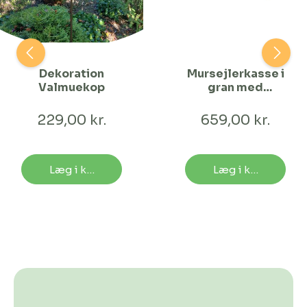
Dekoration
Mursejlerkasse i
Valmuekop
gran med
redeskål
229,00 kr.
659,00 kr.
Læg i kurv
Læg i kurv