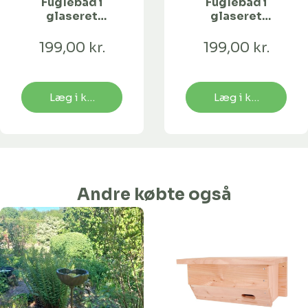
Fuglebad i
Fuglebad i
glaseret
glaseret
keramik | RELIEF
keramik | DOVEN
FRØ
199,00 kr.
199,00 kr.
Læg i kurv
Læg i kurv
Andre købte også