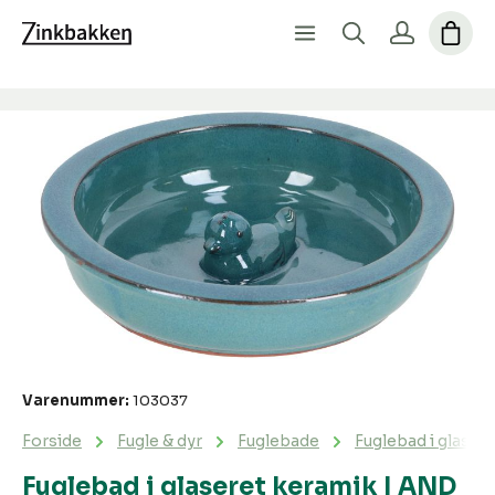
Spring over billedgalleri
Varenummer:
103037
Forside
Fugle & dyr
Fuglebade
Fuglebad i glaser
Fuglebad i glaseret keramik | AND