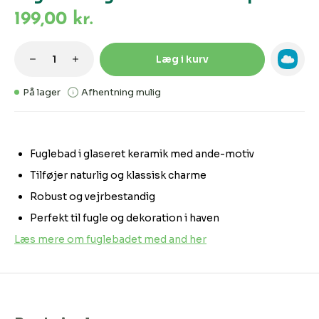
199,00 kr.
Produktmængde: Indtast den ønskede m
Læg i kurv
På lager
Afhentning mulig
Fuglebad i glaseret keramik med ande-motiv
Tilføjer naturlig og klassisk charme
Robust og vejrbestandig
Perfekt til fugle og dekoration i haven
Læs mere om fuglebadet med and her