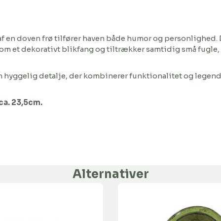
f en doven frø tilfører haven både humor og personlighed. 
som et dekorativt blikfang og tiltrækker samtidig små fugle
en hyggelig detalje, der kombinerer funktionalitet og legen
ca. 23,5cm.
Alternativer