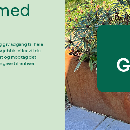
 med
 giv adgang til hele
øjeblik, eller vil du
ort og modtag det
G
 gave til enhver