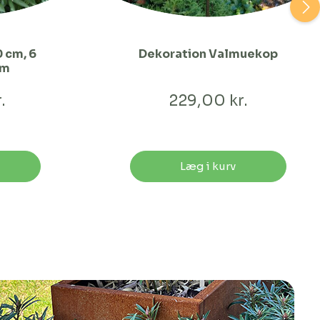
 cm, 6
Dekoration Valmuekop
cm
.
229,00 kr.
Læg i kurv