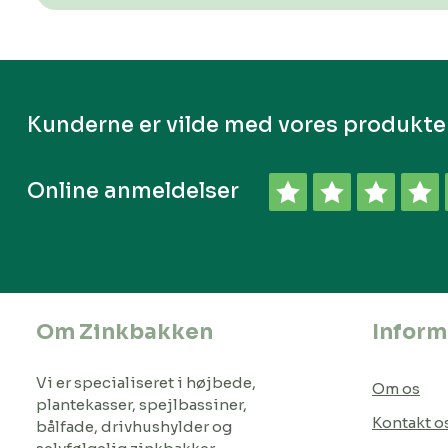
Kunderne er vilde med vores produkte
Online anmeldelser
Om Zinkbakken
Inform
Vi er specialiseret i højbede,
Om os
plantekasser, spejlbassiner,
Kontakt o
bålfade, drivhushylder og