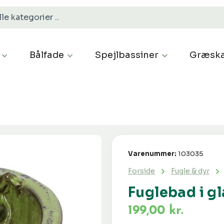
Bålfade
Spejlbassiner
Græska
Varenummer:
103035
Forside
Fugle & dyr
Fuglebad i g
199,00 kr.