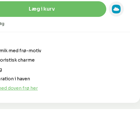
Indtast den ønskede mængde, eller 
Læg i kurv
ig
amik med frø-motiv
moristisk charme
g
oration i haven
ed doven frø her