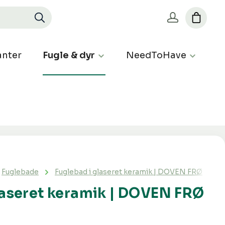
nter
Fugle & dyr
NeedToHave
Fuglebade
Fuglebad i glaseret keramik | DOVEN FRØ
laseret keramik | DOVEN FRØ