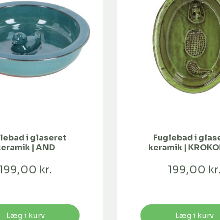
lebad i glaseret
Fuglebad i glas
keramik | AND
keramik | KROKO
199,00 kr.
199,00 kr
Læg i kurv
Læg i kurv