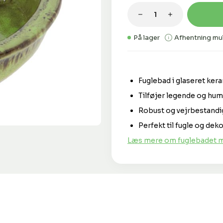
Produktmængde: 
På lager
Afhentning mul
Fuglebad i glaseret ker
Tilføjer legende og hu
Robust og vejrbestandi
Perfekt til fugle og dek
Læs mere om fuglebadet m