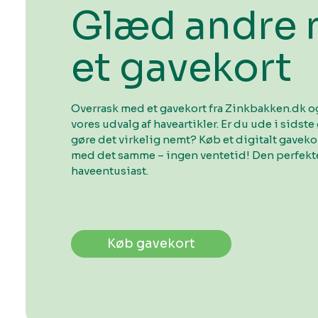
Glæd andre
et gavekort
Overrask med et gavekort fra Zinkbakken.dk og
vores udvalg af haveartikler. Er du ude i sidste 
gøre det virkelig nemt? Køb et digitalt gavek
med det samme – ingen ventetid! Den perfekte
haveentusiast.
Køb gavekort