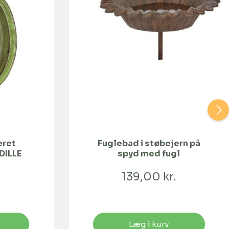
eret
Fuglebad i støbejern på
DILLE
spyd med fugl
.
139,00 kr.
Læg i kurv