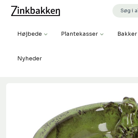
Højbede
Plantekasser
Bakker
Nyheder
Spring over billedgalleri