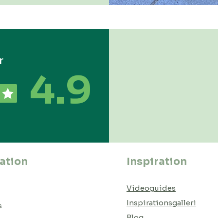
r
4.9
ation
Inspiration
Videoguides
Inspirationsgalleri
s
Blog