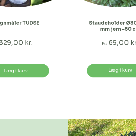
gnmåler TUDSE
Staudeholder Ø30
mm jern -50 
329,00 kr.
69,00 kr
Fra
Læg i kurv
Læg i kurv