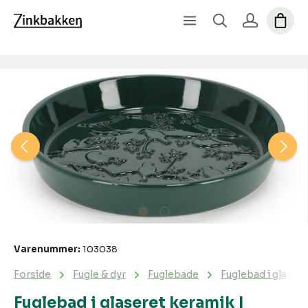
Spring over billedgalleri
Varenummer:
103038
Forside
Fugle & dyr
Fuglebade
Fuglebad i glasere
Fuglebad i glaseret keramik |