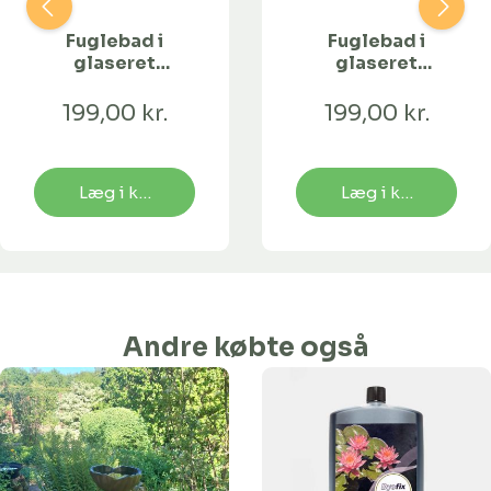
Fuglebad i
Fuglebad i
glaseret
glaseret
keramik | AND
keramik | DOVEN
FRØ
199,00 kr.
199,00 kr.
Læg i kurv
Læg i kurv
Andre købte også