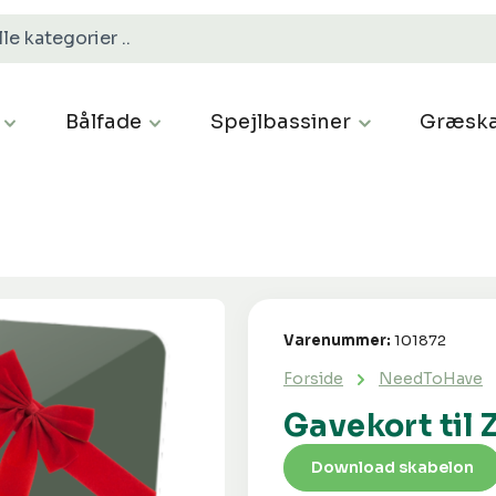
Bålfade
Spejlbassiner
Græska
Varenummer:
101872
Forside
NeedToHave
Gavekort til
Download skabelon