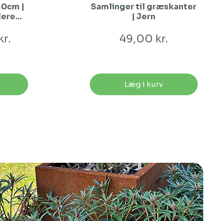
40cm |
Samlinger til græskanter
lere
| Jern
kr.
49,00 kr.
Læg i kurv