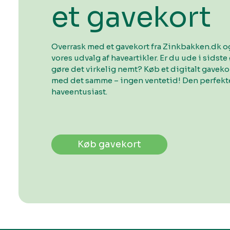
et gavekort
Overrask med et gavekort fra Zinkbakken.dk og
vores udvalg af haveartikler. Er du ude i sidste 
gøre det virkelig nemt? Køb et digitalt gavek
med det samme – ingen ventetid! Den perfekte
haveentusiast.
Køb gavekort