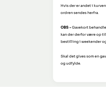
Hvis der er andet i kurve
ordren sendes herfra.
OBS -
Gavekort behandles 
kan der derfor være op ti
bestilling i weekender og
Skal det gives som en ga
og udfylde.