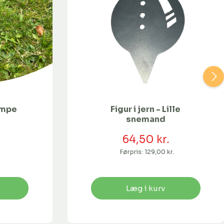
vampe
Figur i jern - Lille
snemand
64,50 kr.
.
Førpris:
129,00 kr.
Læg i kurv