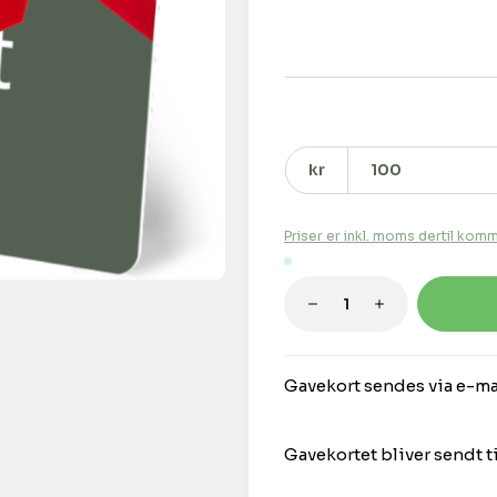
Gavekortets værdi
Indtast venligst en værd
kr
Priser er inkl. moms dertil komm
Gratis levering
Produktmængde: 
Gavekort sendes via e-mai
Gavekortet bliver sendt ti