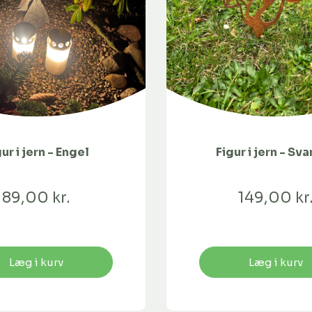
ur i jern - Engel
Figur i jern - S
89,00 kr.
149,00 kr
Læg i kurv
Læg i kurv