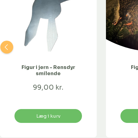
Figur i jern - Rensdyr
Fig
smilende
99,00 kr.
Læg i kurv