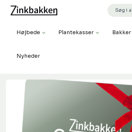
Højbede
Plantekasser
Bakker
Nyheder
Spring over billedgalleri