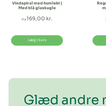
Vindspiral med humlebi |
Reg
Med blå glaskugle
m
169,00 kr.
Fra
Læg i kurv
Glæd andre