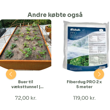
Andre købte også
Buer til
Fiberdug PRO 2 x
væksttunnel |
5 meter
120 cm Bred
72,00 kr.
119,00 kr.