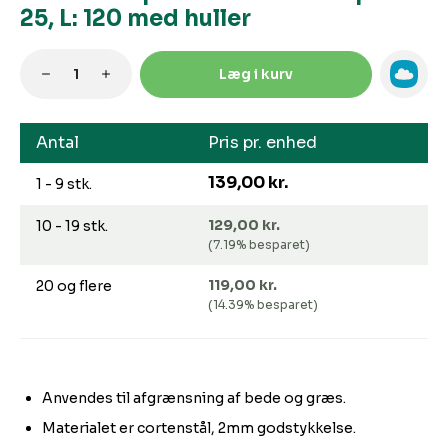
25, L: 120 med huller
Produktmængde: Indtast den ønskede m
Læg i kurv
Antal
Pris pr. enhed
139,00 kr.
1 - 9 stk.
129,00 kr.
10 - 19 stk.
(7.19% besparet)
119,00 kr.
20 og flere
(14.39% besparet)
Anvendes til afgrænsning af bede og græs.
Materialet er cortenstål, 2mm godstykkelse.