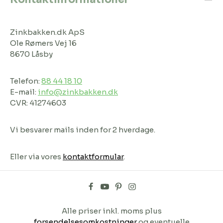
Zinkbakken.dk ApS
Ole Rømers Vej 16
8670 Låsby
Telefon:
88 44 18 10
E-mail:
info@zinkbakken.dk
CVR: 41274603
Vi besvarer mails inden for 2 hverdage.
Eller via vores
kontaktformular
.
Alle priser inkl. moms plus
forsendelsesomkostninger
og eventuelle