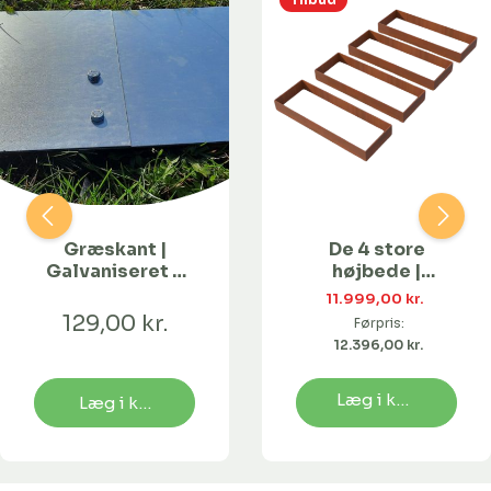
Græskant |
De 4 store
Galvaniseret 2
højbede |
mm | H:25, L: 120
Cortenstål
11.999,00 kr. 
cm med huller
129,00 kr.
Førpris:
12.396,00 kr. 
Læg i kurv
Læg i kurv