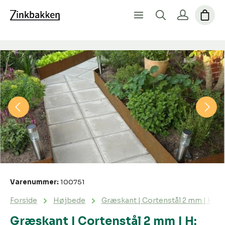
Spring over billedgalleri
Varenummer:
100751
Forside
Højbede
Græskant | Cortenstål 2 mm | H: 25,
Græskant | Cortenstål 2 mm | H: