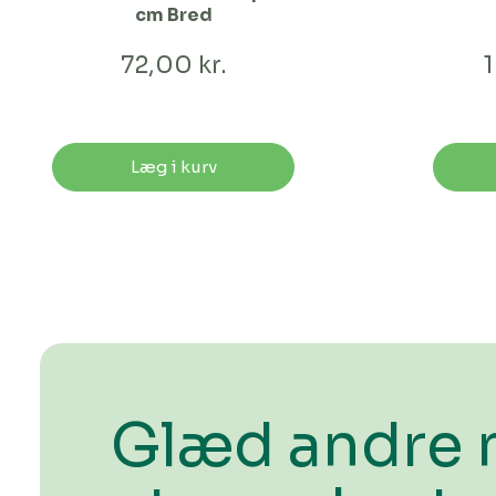
cm Bred
72,00 kr.
1
Læg i kurv
Glæd andre