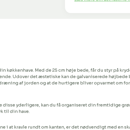
l din køkkenhave. Med de 25 cm høje bede, får du styr på kr
udseende. Udover det æstetiske kan de galvaniserede højbede 
dræning af jorden og at de hurtigere bliver opvarmet om for
 disse yderligere, kan du få organiseret din fremtidige grø
k til din have.
ne i at kravle rundt om kanten, er det nødvendigt med en sk