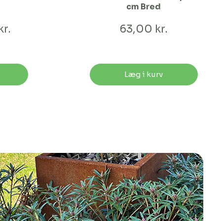
cm Bred
kr.
63,00 kr.
Læg i kurv