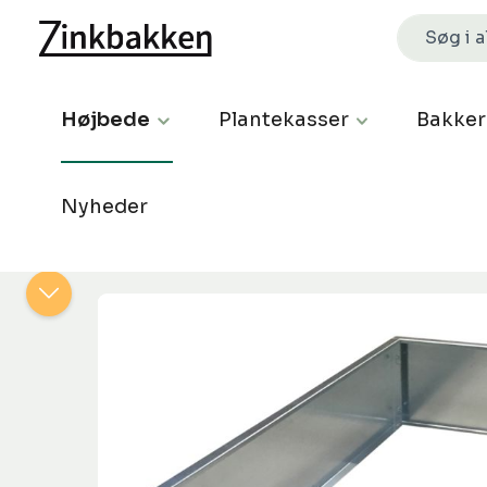
Højbede
Plantekasser
Bakker
Nyheder
Spring over billedgalleri