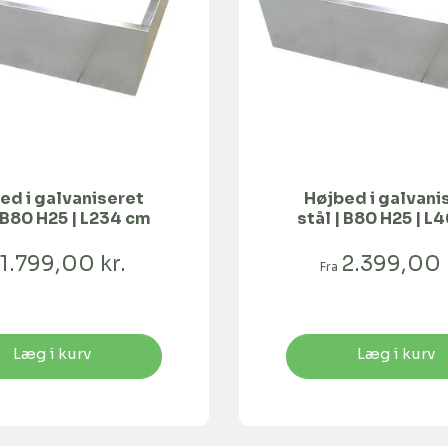
ed i galvaniseret
Højbed i galvani
| B80 H25 | L234 cm
stål | B80 H25 | L
1.799,00 kr.
2.399,00 
Fra
Læg i kurv
Læg i kurv