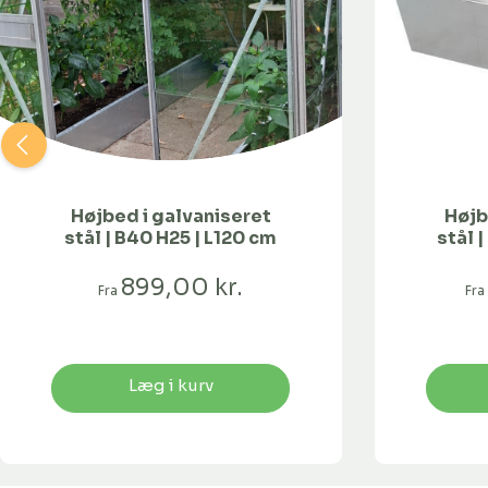
Højbed i galvaniseret
Højb
stål | B40 H25 | L120 cm
stål 
899,00 kr.
Fra
Fra
Læg i kurv