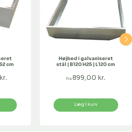
seret
Højbed i galvaniseret
462 cm
stål | B120 H25 | L120 cm
kr.
899,00 kr.
Fra
Læg i kurv