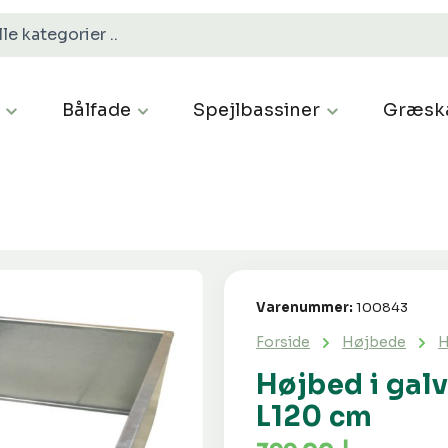
Bålfade
Spejlbassiner
Græsk
Varenummer:
100843
Forside
Højbede
H
Højbed i galv
L120 cm