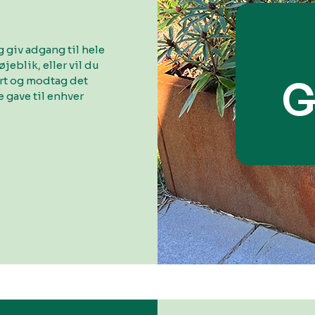
 giv adgang til hele
øjeblik, eller vil du
ort og modtag det
G
 gave til enhver