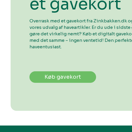
et gavekort
Overrask med et gavekort fra Zinkbakken.dk og
vores udvalg af haveartikler. Er du ude i sidste 
gøre det virkelig nemt? Køb et digitalt gavek
med det samme – ingen ventetid! Den perfekte
haveentusiast.
Køb gavekort