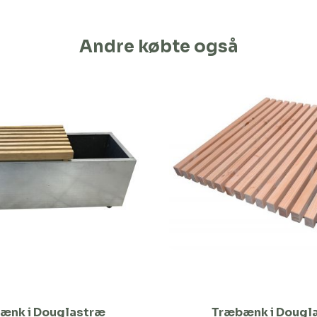
Andre købte også
ænk i Douglastræ
Træbænk i Dougl