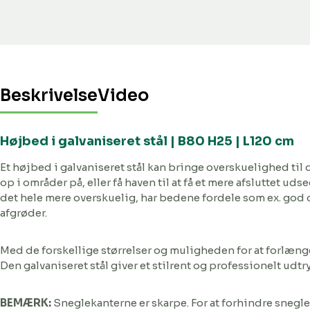
Beskrivelse
Video
Højbed i galvaniseret stål | B80 H25 | L120 cm
Et højbed i galvaniseret stål kan bringe overskuelighed ti
op i områder på, eller få haven til at få et mere afsluttet 
det hele mere overskuelig, har bedene fordele som ex. god 
afgrøder.
Med de forskellige størrelser og muligheden for at forlænge
Den galvaniseret stål giver et stilrent og professionelt udtry
BEMÆRK:
Sneglekanterne er skarpe. For at forhindre snegle