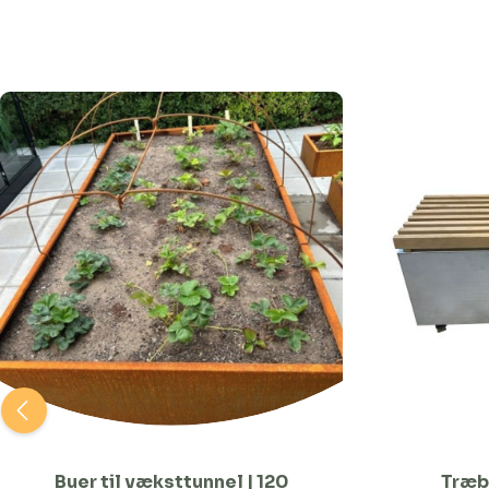
Buer til væksttunnel | 120
Træb