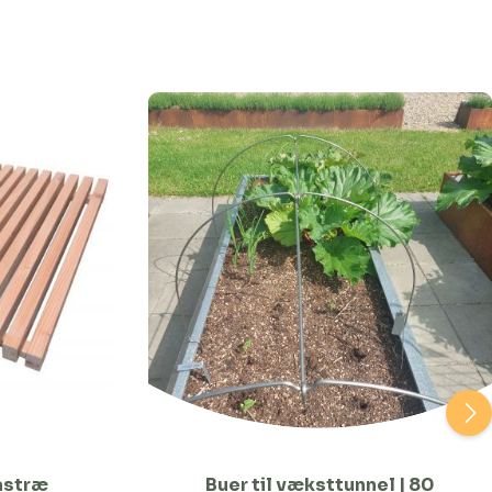
astræ
Buer til væksttunnel | 80