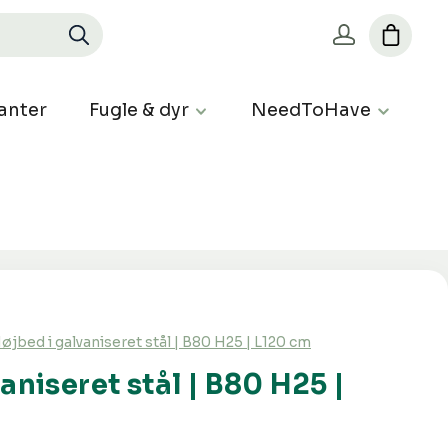
anter
Fugle & dyr
NeedToHave
øjbed i galvaniseret stål | B80 H25 | L120 cm
aniseret stål | B80 H25 |