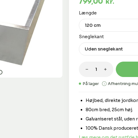
799,00 kr.
Vælg
Længde
Vælg
Sneglekant
Produktmængde: 
På lager
Afhentning mul
Højbed, direkte jordkon
80cm bred, 25cm høj.
Galvaniseret stål, uden r
100% Dansk produceret
Læs mere om det rustfrie 