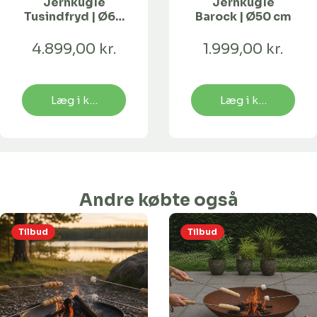
Jernkugle
Jernkugle
Tusindfryd | Ø60
Barock | Ø50 cm
cm
4.899,00 kr.
1.999,00 kr.
Læg i kurv
Læg i kurv
Andre købte også
Tilbud
Tilbud