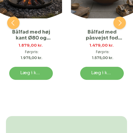
Bålfad med høj
Bålfad med
kant Ø80 og
påsvejst fod
tilbehør | Bålsæt
Ø60 og tilbehør |
1.879,00 kr. 
1.479,00 kr. 
Bålsæt
Førpris:
Førpris:
1.975,00 kr. 
1.575,00 kr. 
Læg i kurv
Læg i kurv