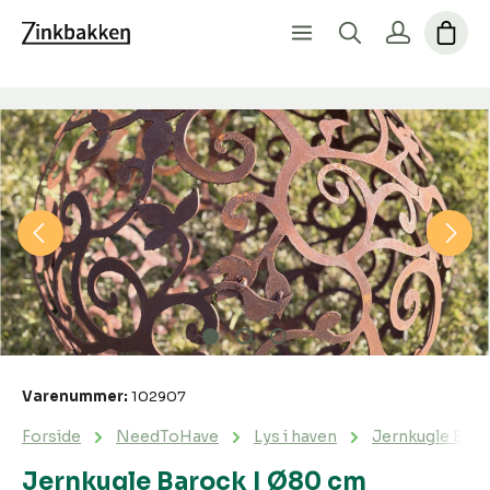
Spring over billedgalleri
Varenummer:
102907
Forside
NeedToHave
Lys i haven
Jernkugle Baro
Jernkugle Barock | Ø80 cm