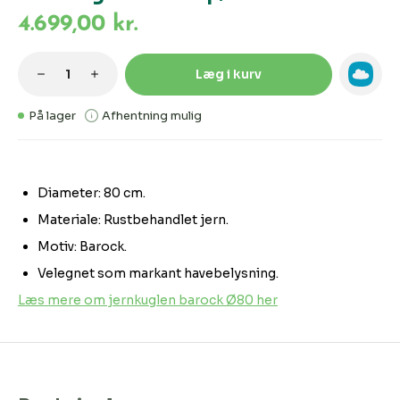
4.699,00 kr.
Produktmængde: Indtast den ønskede m
Læg i kurv
På lager
Afhentning mulig
Diameter: 80 cm.
Materiale: Rustbehandlet jern.
Motiv: Barock.
Velegnet som markant havebelysning.
Læs mere om jernkuglen barock Ø80 her