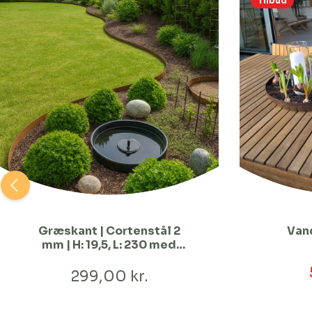
Tilbud
Græskant | Cortenstål 2
Van
mm | H: 19,5, L: 230 med
huller
299,00 kr.