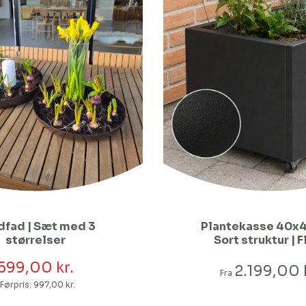
dfad | Sæt med 3
Plantekasse 40x
størrelser
Sort struktur | F
længder
599,00 kr.
2.199,00 
Fra
Førpris:
997,00 kr.