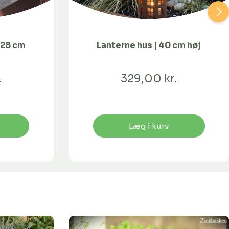
Ø28 cm
Lanterne hus | 40 cm høj
.
329,00 kr.
Læg i kurv