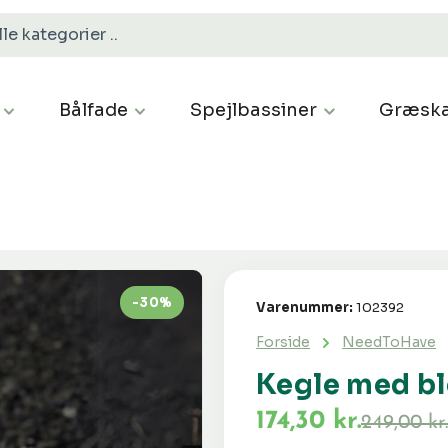
Bålfade
Spejlbassiner
Græska
-30%
Varenummer:
102392
Forside
NeedToHave
Kegle med b
174,30 kr.
249,00 kr.