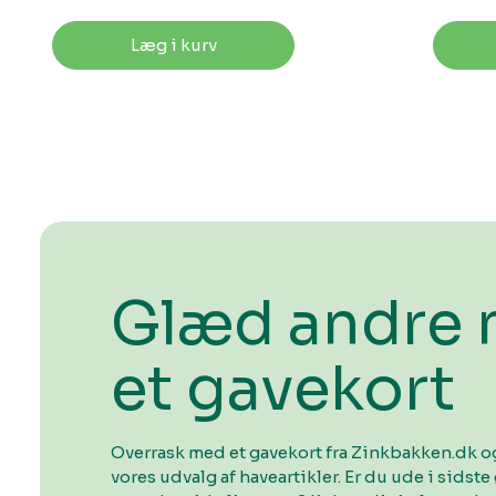
Læg i kurv
Glæd andre
et gavekort
Overrask med et gavekort fra Zinkbakken.dk og
vores udvalg af haveartikler. Er du ude i sidste 