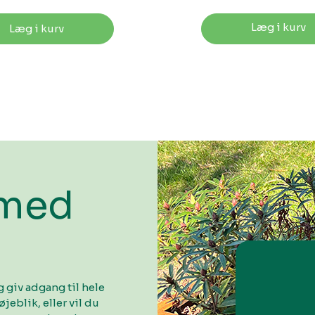
Læg i kurv
Læg i kurv
 med
 giv adgang til hele
øjeblik, eller vil du