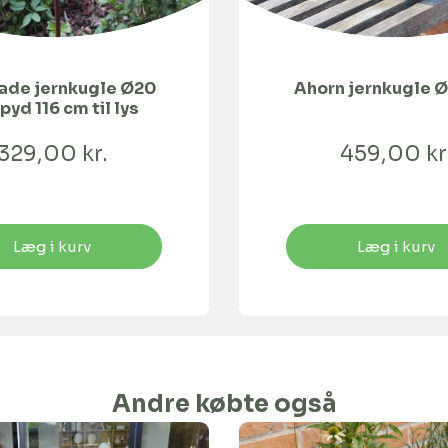
ade jernkugle Ø20
Ahorn jernkugle 
pyd 116 cm til lys
329,00 kr.
459,00 kr
Læg i kurv
Læg i kurv
Andre købte også