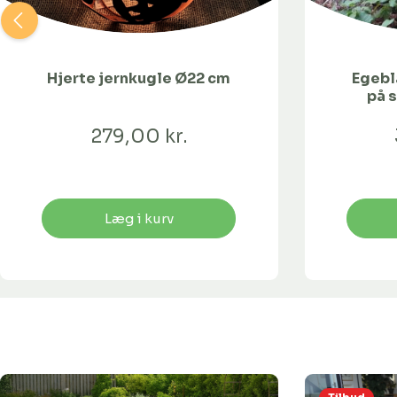
Hjerte jernkugle Ø22 cm
Egebl
på s
279,00 kr.
Læg i kurv