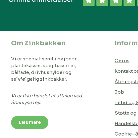
Om Zinkbakken
Inform
Vi er specialiseret i højbede,
Om os
plantekasser, spejlbassiner,
Kontakt o
bålfade, drivhushylder og
selvfølgelig zinkbakker.
Åbningst
Job
Vi er ikke bundet af aftalen ved
åbenlyse fejl.
Tillid og
Støtte og
Læs mere
Handelsbe
Cookie- & 