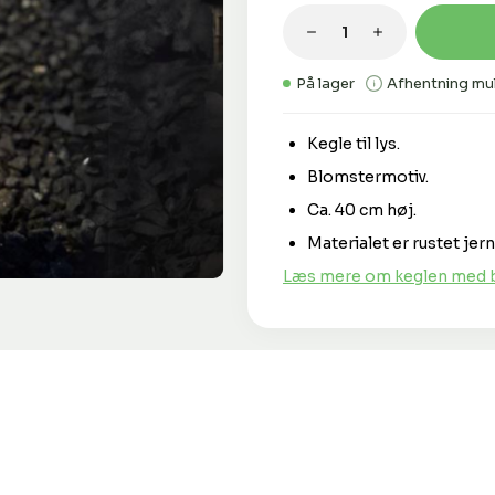
Produktmængde: 
På lager
Afhentning mul
Kegle til lys.
Blomstermotiv.
Ca. 40 cm høj.
Materialet er rustet jern
Læs mere om keglen med 