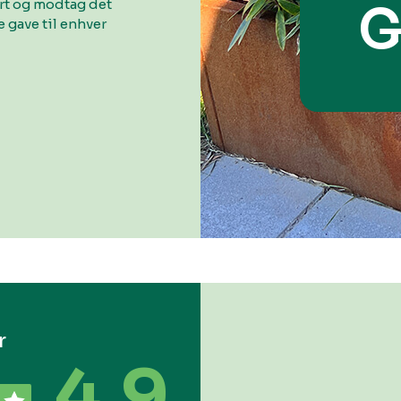
ort og modtag det
G
 gave til enhver
r
4.9