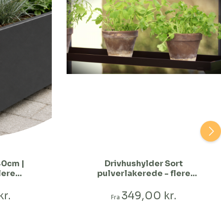
40cm |
Drivhushylder Sort
lere
pulverlakerede - flere
varianter - højde 3 cm-90
x 20 cm
kr.
349,00 kr.
Fra