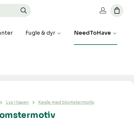
nter
Fugle & dyr
NeedToHave
Lys i haven
Kegle med blomstermotiv
lomstermotiv