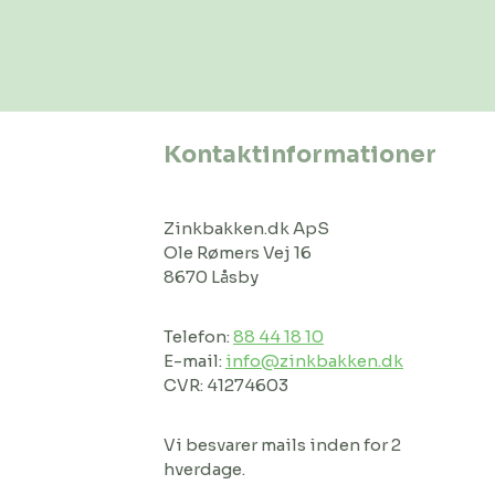
Kontaktinformationer
Zinkbakken.dk ApS
Ole Rømers Vej 16
8670 Låsby
Telefon:
88 44 18 10
E-mail:
info@zinkbakken.dk
CVR: 41274603
Vi besvarer mails inden for 2
hverdage.