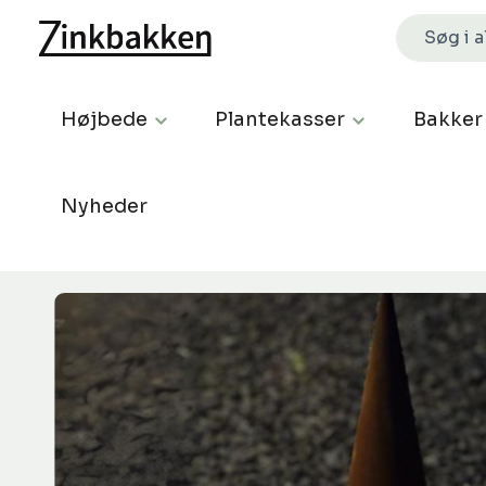
Højbede
Plantekasser
Bakker
Nyheder
Spring over billedgalleri