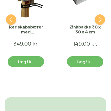
Redskabsbærer
Zinkbakke 30 x
med
30 x 4 cm
gummistrop
349,00 kr.
149,00 kr.
Læg i kurv
Læg i kurv