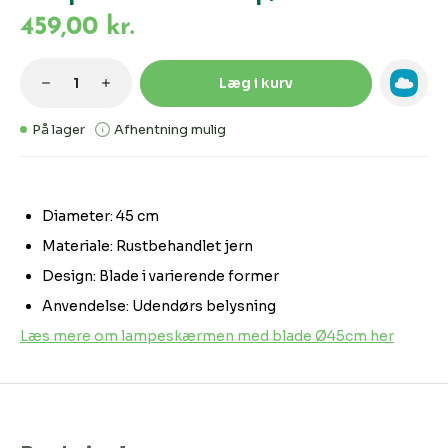
459,00 kr.
Produktmængde: Indtast den ønskede m
Læg i kurv
På lager
Afhentning mulig
Diameter: 45 cm
Materiale: Rustbehandlet jern
Design: Blade i varierende former
Anvendelse: Udendørs belysning
Læs mere om lampeskærmen med blade Ø45cm her