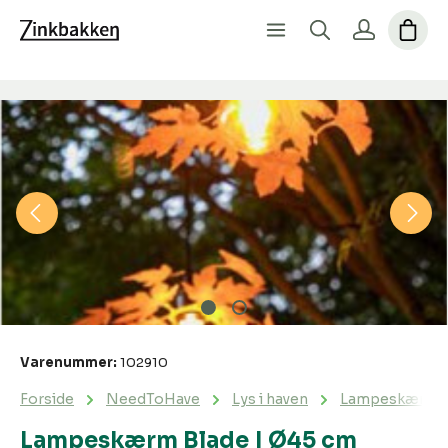
Spring over billedgalleri
Varenummer:
102910
Forside
NeedToHave
Lys i haven
Lampeskærm B
Lampeskærm Blade | Ø45 cm