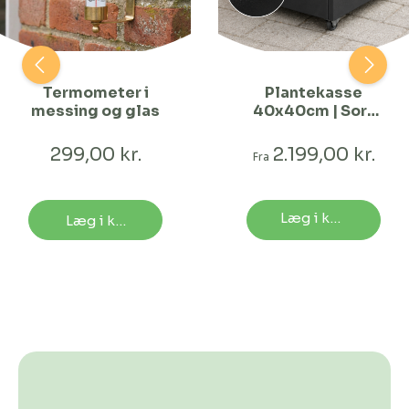
Termometer i
Plantekasse
messing og glas
40x40cm | Sort
struktur | Flere
længder
299,00 kr.
2.199,00 kr.
Fra
Læg i kurv
Læg i kurv