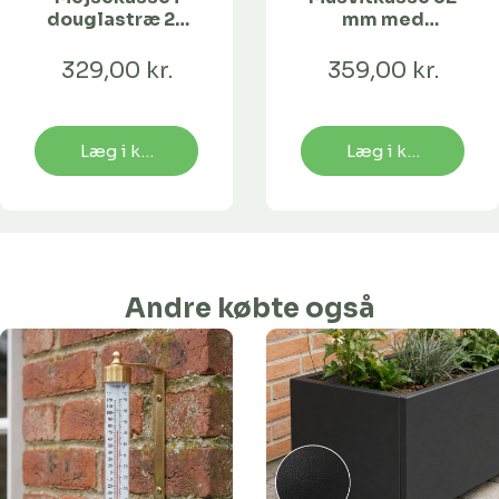
douglastræ 28
mm med
mm
hulforstærkning
329,00 kr.
359,00 kr.
Læg i kurv
Læg i kurv
Andre købte også