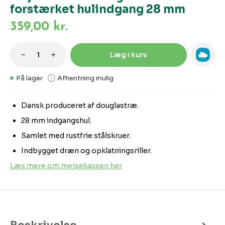
forstærket hulindgang 28 mm
359,00 kr.
Produktmængde: Indtast den ønskede m
Læg i kurv
På lager
Afhentning mulig
Dansk produceret af douglastræ.
28 mm indgangshul.
Samlet med rustfrie stålskruer.
Indbygget dræn og opklatningsriller.
Læs mere om mejsekassen her