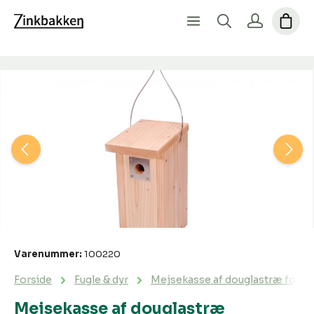
Spring over billedgalleri
Varenummer:
100220
Forside
Fugle & dyr
Mejsekasse af douglastræ forst
Mejsekasse af douglastræ