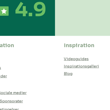
4.9
ation
Inspiration
Videoguides
Inspirationsgalleri
s
Blog
ider
 Sociale medier
 Sponsorater
tingelser