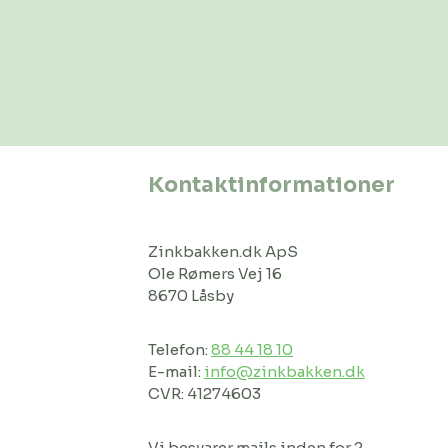
Kontaktinformationer
Zinkbakken.dk ApS
Ole Rømers Vej 16
8670 Låsby
Telefon:
88 44 18 10
E-mail:
info@zinkbakken.dk
CVR: 41274603
Vi besvarer mails inden for 2