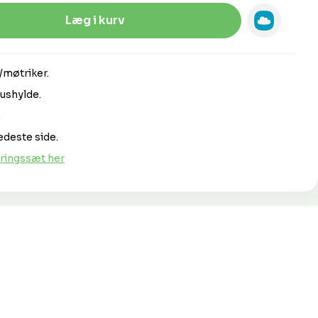
Indtast den ønskede mængde, eller 
Læg i kurv
/møtriker.
ushylde.
.
edeste side.
ringssæt her