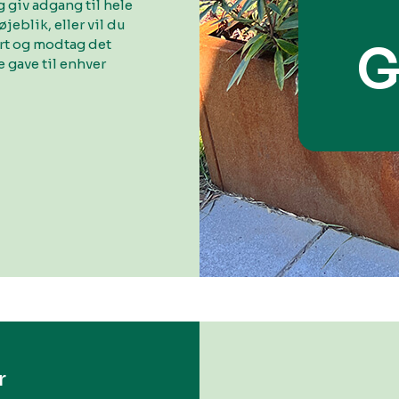
 giv adgang til hele
øjeblik, eller vil du
ort og modtag det
G
 gave til enhver
r