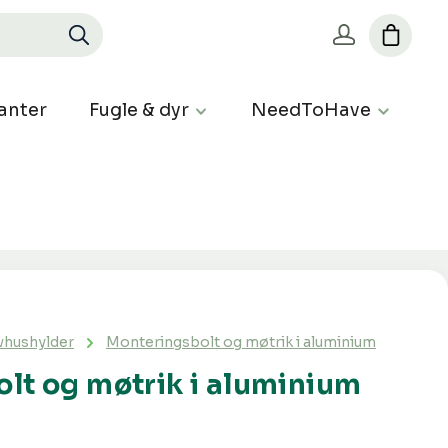
anter
Fugle & dyr
NeedToHave
vhushylder
Monteringsbolt og møtrik i aluminium
lt og møtrik i aluminium