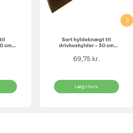
il
Sort hyldeknægt til
20 cm
drivhushylder - 30 cm
bredde
69,75 kr.
Læg i kurv