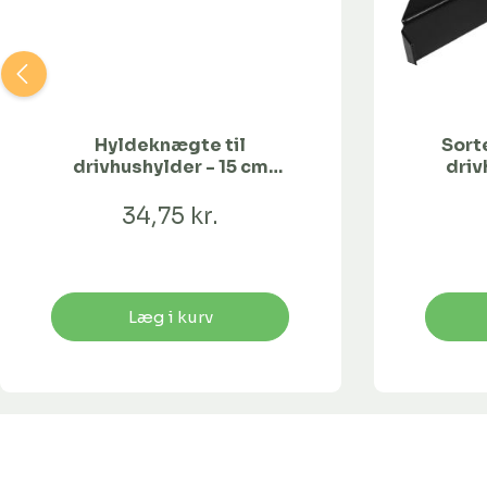
Hyldeknægte til
Sort
drivhushylder - 15 cm
driv
bredde
34,75 kr.
Læg i kurv