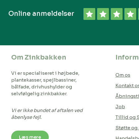
Online anmeldelser
Om Zinkbakken
Inform
Vi er specialiseret i højbede,
Om os
plantekasser, spejlbassiner,
Kontakt o
bålfade, drivhushylder og
selvfølgelig zinkbakker.
Åbningst
Job
Vi er ikke bundet af aftalen ved
åbenlyse fejl.
Tillid og
Støtte og
Læs mere
Handelsbe