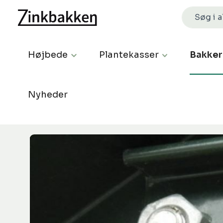
Højbede
Plantekasser
Bakker
Nyheder
Spring over billedgalleri