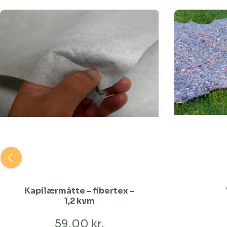
Kapilærmåtte - fibertex -
1,2 kvm
59,00 kr.