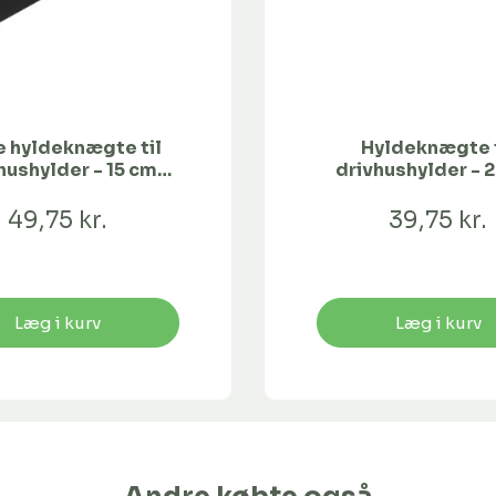
e hyldeknægte til
Hyldeknægte t
hushylder - 15 cm
drivhushylder - 
bredde
bredde
49,75 kr.
39,75 kr.
Læg i kurv
Læg i kurv