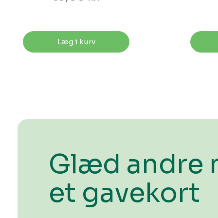
Læg i kurv
Glæd andre
et gavekort