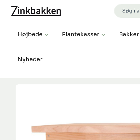
Højbede
Plantekasser
Bakker
Nyheder
Spring over billedgalleri