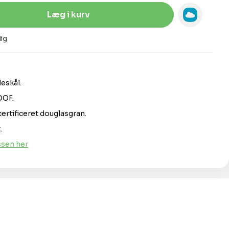
Indtast den ønskede mængde, eller 
Læg i kurv
ig
eskål.
DOF.
certificeret douglasgran.
.
sen her