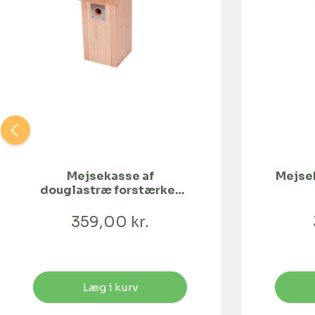
Mejsekasse af
Mejse
douglastræ forstærket
hulindgang 28 mm
359,00 kr.
Læg i kurv