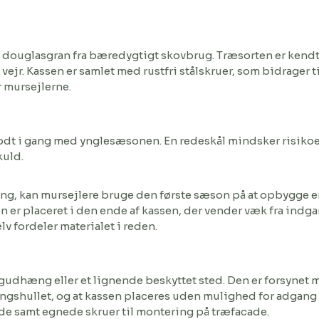
t douglasgran fra bæredygtigt skovbrug. Træsorten er kendt
ejr. Kassen er samlet med rustfri stålskruer, som bidrager til
r mursejlerne.
odt i gang med ynglesæsonen. En redeskål mindsker risikoen
kuld.
ning, kan mursejlere bruge den første sæson på at opbygge e
 er placeret i den ende af kassen, der vender væk fra in
v fordeler materialet i reden.
gudhæng eller et lignende beskyttet sted. Den er forsynet m
vningshullet, og at kassen placeres uden mulighed for adgang 
de samt egnede skruer til montering på træfacade.