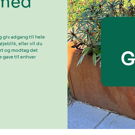
 med
 giv adgang til hele
øjeblik, eller vil du
ort og modtag det
G
 gave til enhver