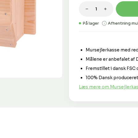
Produktmængde: 
På lager
Afhentning mul
Mursejlerkasse med red
Målene er anbefalet af 
Fremstillet i dansk FSC 
100% Dansk produceret
Læs mere om Mursejlerkas