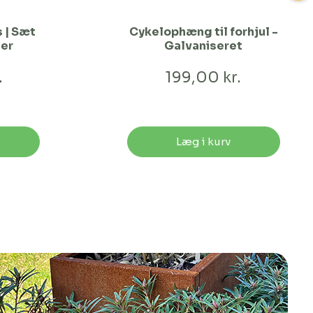
 | Sæt
Cykelophæng til forhjul -
ser
Galvaniseret
.
199,00 kr.
Læg i kurv