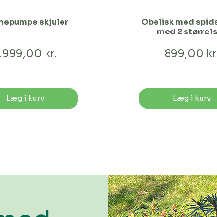
mepumpe skjuler
Obelisk med spids
med 2 størrel
.999,00 kr.
899,00 kr
Læg i kurv
Læg i kurv