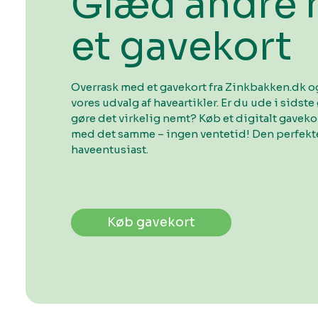
Glæd andre
et gavekort
Overrask med et gavekort fra Zinkbakken.dk og
vores udvalg af haveartikler. Er du ude i sidste 
gøre det virkelig nemt? Køb et digitalt gavek
med det samme – ingen ventetid! Den perfekte
haveentusiast.
Køb gavekort