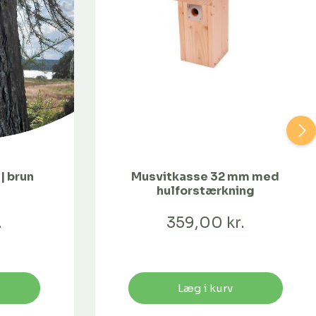
| brun
Musvitkasse 32 mm med
hulforstærkning
.
359,00 kr.
Læg i kurv