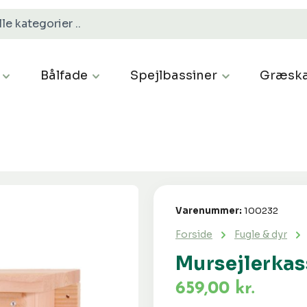
Bålfade
Spejlbassiner
Græska
Varenummer:
100232
Forside
Fugle & dyr
Mursejlerkas
659,00 kr.