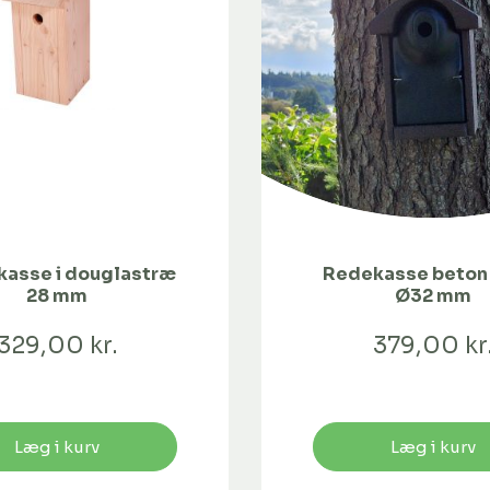
kasse i douglastræ
Redekasse beton 
28 mm
Ø32 mm
329,00 kr.
379,00 kr
Læg i kurv
Læg i kurv