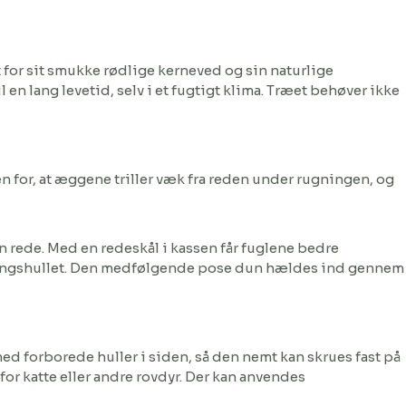
 for sit smukke rødlige kerneved og sin naturlige
 en lang levetid, selv i et fugtigt klima. Træet behøver ikke
 for, at æggene triller væk fra reden under rugningen, og
n rede. Med en redeskål i kassen får fuglene bedre
dgangshullet. Den medfølgende pose dun hældes ind gennem
ed forborede huller i siden, så den nemt kan skrues fast på
for katte eller andre rovdyr. Der kan anvendes