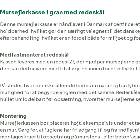
Mursejlerkasse i gran med redeskål
Denne mursejlerkasse er håndlavet i Danmark af certificere
holdbarhed, hvilket gør den særligt velegnet til det danske v
efterbehandling, hvilket er en fordel både for miljøet og fo
Med fastmonteret redeskål
Kassen leveres med en redeskål, der hjælper mursejlerne g
den kan derfor være med til at øge chancen for et vellykket 
På steder, hvor der ikke allerede findes en naturlig fordyb
mulighed for at begynde ynglen med det samme. Redeskålen
hullet umiddelbart før opsætning, hvorefter mursejlerne sel
Montering
Mursejlerkassen bør placeres højt, eksempelvis under et ta
en mur. Sørg for, at fuglene har fri adgang til og fra indfly
montageskruer til opsætning på murstens- eller betonfaca