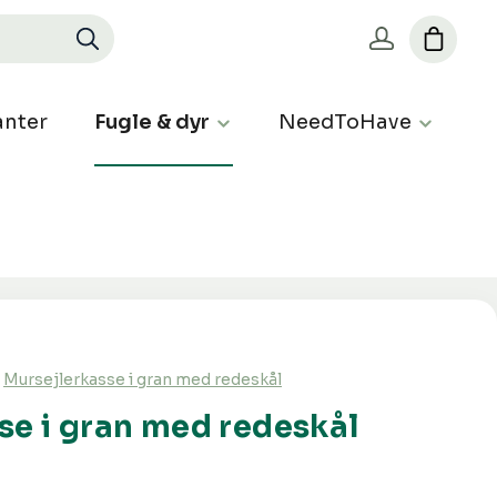
nter
Fugle & dyr
NeedToHave
Mursejlerkasse i gran med redeskål
se i gran med redeskål