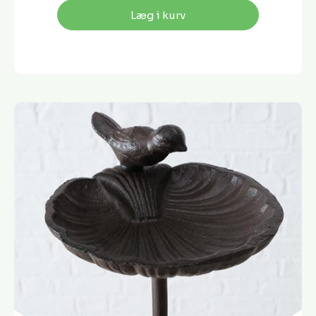
Læg i kurv