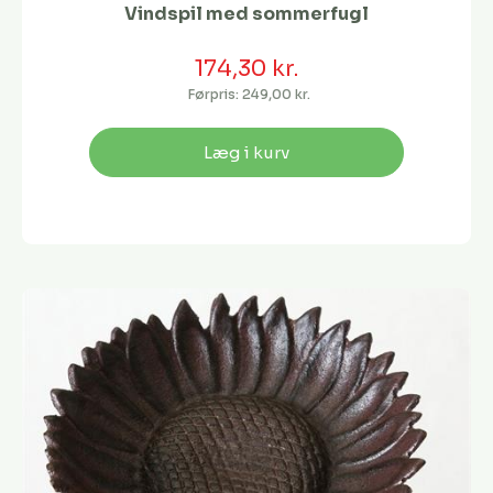
Vindspil med sommerfugl
174,30 kr.
Førpris:
249,00 kr.
Læg i kurv