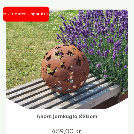
Mix & Match – spar 10 %
Ahorn jernkugle Ø28 cm
459,00 kr.