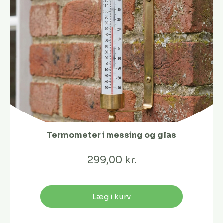
Termometer i messing og glas
299,00 kr.
Læg i kurv