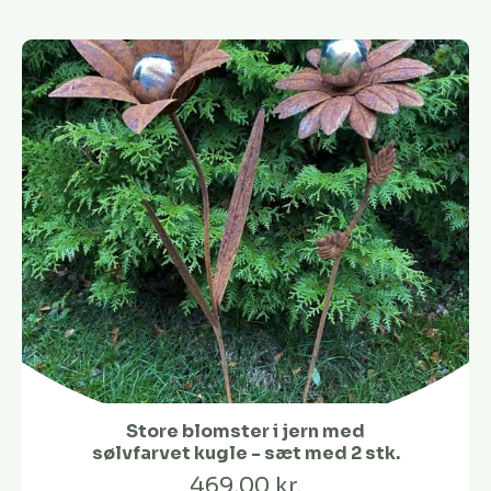
Store blomster i jern med
sølvfarvet kugle - sæt med 2 stk.
469,00 kr.