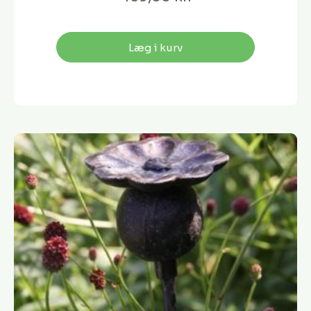
Læg i kurv