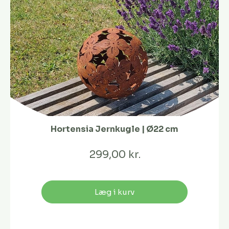
Hortensia Jernkugle | Ø22 cm
299,00 kr.
Læg i kurv