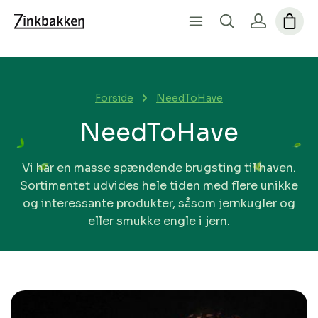
Forside
NeedToHave
NeedToHave
Vi har en masse spændende brugsting til haven.
Sortimentet udvides hele tiden med flere unikke
og interessante produkter, såsom jernkugler og
eller smukke engle i jern.