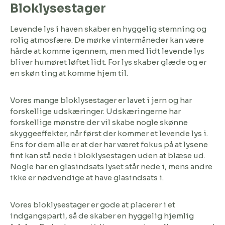
Bloklysestager
Levende lys i haven skaber en hyggelig stemning og
rolig atmosfære. De mørke vintermåneder kan være
hårde at komme igennem, men med lidt levende lys
bliver humøret løftet lidt. For lys skaber glæde og er
en skøn ting at komme hjem til.
Vores mange bloklysestager er lavet i jern og har
forskellige udskæringer. Udskæringerne har
forskellige mønstre der vil skabe nogle skønne
skyggeeffekter, når først der kommer et levende lys i.
Ens for dem alle er at der har været fokus på at lysene
fint kan stå nede i bloklysestagen uden at blæse ud.
Nogle har en glasindsats lyset står nede i, mens andre
ikke er nødvendige at have glasindsats i.
Vores bloklysestager er gode at placerer i et
indgangsparti, så de skaber en hyggelig hjemlig