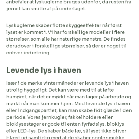
anbefaler at lyskuglerne bruges udenfor, da rusten fra
jernet kan smitte af på underlaget.
Lyskuglerne skaber flotte skyggeeffekter når først
lyset er kommet i. Vi har forskellige modeller i flere
størrelser, som alle har naturlige mønstre. De findes
derudover i forskellige størrelser, så der er noget til
enhver indretning.
Levende lys i haven
Især i de mørke vintermåneder er levende lys i haven
utrolig hyggeligt. Det kan være med til at løfte
humøret, når det er mørkt når man tager på arbejde og
mørkt når man kommer hjem. Med levende lys i haven
eller indgangspartiet, kan man skabe lidt glæde i den
periode. Vores jernkugler, fakkelholdere eller
bloklysestager er gode til enten fyrfadslys, bloklys
eller LED-lys. De skaber både læ, så lyset ikke bliver
blæst ud samtidig med at de skaber nogle smukke