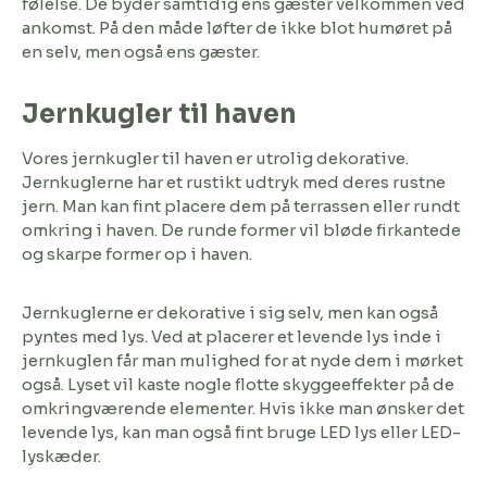
følelse. De byder samtidig ens gæster velkommen ved
ankomst. På den måde løfter de ikke blot humøret på
en selv, men også ens gæster.
Jernkugler til haven
Vores jernkugler til haven er utrolig dekorative.
Jernkuglerne har et rustikt udtryk med deres rustne
jern. Man kan fint placere dem på terrassen eller rundt
omkring i haven. De runde former vil bløde firkantede
og skarpe former op i haven.
Jernkuglerne er dekorative i sig selv, men kan også
pyntes med lys. Ved at placerer et levende lys inde i
jernkuglen får man mulighed for at nyde dem i mørket
også. Lyset vil kaste nogle flotte skyggeeffekter på de
omkringværende elementer. Hvis ikke man ønsker det
levende lys, kan man også fint bruge LED lys eller LED-
lyskæder.