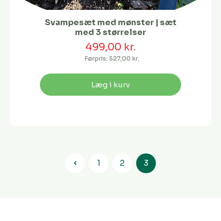
Svampesæt med mønster | sæt
med 3 størrelser
499,00 kr.
Førpris:
527,00 kr.
Læg i kurv
1
2
3
Side
Side
Side