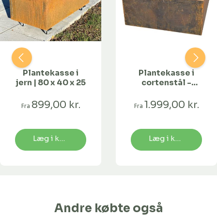
Plantekasse i
Plantekasse i
jern | 80 x 40 x 25
cortenstål -
flere varianter -
40 x 40 x 40 cm
899,00 kr.
1.999,00 kr.
Fra
Fra
Læg i kurv
Læg i kurv
Andre købte også