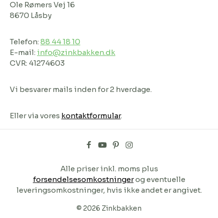
Ole Rømers Vej 16
8670 Låsby
Telefon:
88 44 18 10
E-mail:
info@zinkbakken.dk
CVR: 41274603
Vi besvarer mails inden for 2 hverdage.
Eller via vores
kontaktformular
.
Alle priser inkl. moms plus
forsendelsesomkostninger
og eventuelle
leveringsomkostninger, hvis ikke andet er angivet.
© 2026 Zinkbakken