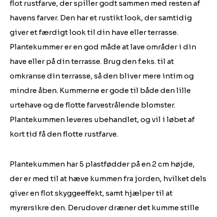
flot rustfarve, der spiller godt sammen med resten af
havens farver. Den har et rustikt look, der samtidig
giver et færdigt look til din have eller terrasse.
Plantekummer er en god måde at lave områder i din
have eller på din terrasse. Brug den f.eks. til at
omkranse din terrasse, så den bliver mere intim og
mindre åben. Kummerne er gode til både den lille
urtehave og de flotte farvestrålende blomster.
Plantekummen leveres ubehandlet, og vil i løbet af
kort tid få den flotte rustfarve.
Plantekummen har 5 plastfødder på en 2 cm højde,
der er med til at hæve kummen fra jorden, hvilket dels
giver en flot skyggeeffekt, samt hjælper til at
myrersikre den. Derudover dræner det kumme stille