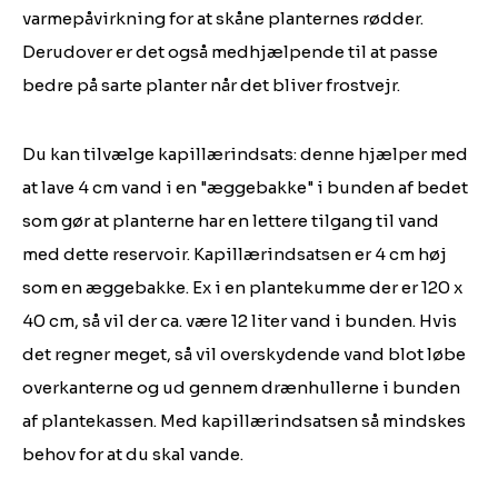
varmepåvirkning for at skåne planternes rødder.
Derudover er det også medhjælpende til at passe
bedre på sarte planter når det bliver frostvejr.
Du kan tilvælge kapillærindsats: denne hjælper med
at lave 4 cm vand i en "æggebakke" i bunden af bedet
som gør at planterne har en lettere tilgang til vand
med dette reservoir. Kapillærindsatsen er 4 cm høj
som en æggebakke. Ex i en plantekumme der er 120 x
40 cm, så vil der ca. være 12 liter vand i bunden. Hvis
det regner meget, så vil overskydende vand blot løbe
overkanterne og ud gennem drænhullerne i bunden
af plantekassen. Med kapillærindsatsen så mindskes
behov for at du skal vande.