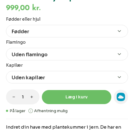
999,00 kr.
Vælg
Fødder eller hjul
Vælg
Flamingo
Vælg
Kapilær
Produktmængde: Indtast den ønskede m
Læg i kurv
På lager
Afhentning mulig
Indret din have med plantekummer i jern. De har en