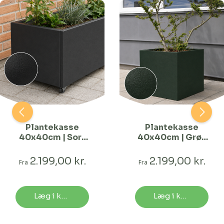
Plantekasse
Plantekasse
40x40cm | Sort
40x40cm | Grøn
struktur | Flere
struktur | Flere
længder
længder
2.199,00 kr.
2.199,00 kr.
Fra
Fra
Læg i kurv
Læg i kurv