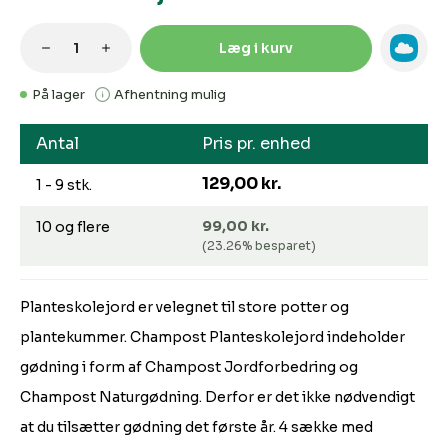
Produktmængde: Indtast den ønskede m
Læg i kurv
På lager
Afhentning mulig
Antal
Pris pr. enhed
129,00 kr.
1 - 9 stk.
99,00 kr.
10 og flere
(23.26% besparet)
Planteskolejord er velegnet til store potter og
plantekummer. Champost Planteskolejord indeholder
gødning i form af Champost Jordforbedring og
Champost Naturgødning. Derfor er det ikke nødvendigt
at du tilsætter gødning det første år. 4 sække med