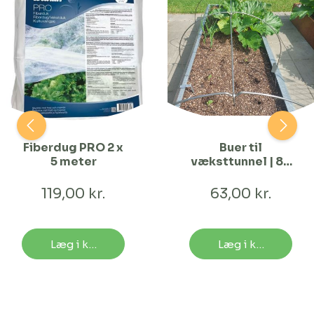
Fiberdug PRO 2 x
Buer til
5 meter
væksttunnel | 80
cm Bred
119,00 kr.
63,00 kr.
Læg i kurv
Læg i kurv