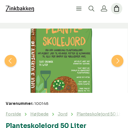
Spring over billedgalleri
Varenummer:
100148
Forside
Højbede
Jord
Planteskolejord 50 Liter
Planteskolejord 50 Liter