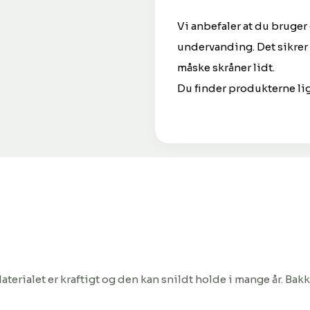
Vi anbefaler at du bruger 
undervanding. Det sikrer 
måske skråner lidt.
Du finder produkterne li
terialet er kraftigt og den kan snildt holde i mange år. Bakke