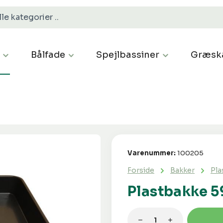
Bålfade
Spejlbassiner
Græsk
Varenummer:
100205
Forside
Bakker
Pla
Plastbakke 59
Produktmængde: 