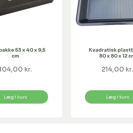
bakke 53 x 40 x 9,5
Kvadratisk plast
cm
80 x 80 x 12 
104,00 kr.
214,00 kr
Læg i kurv
Læg i kurv