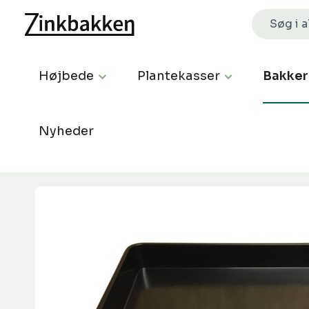
Højbede
Plantekasser
Bakker
Nyheder
Spring over billedgalleri