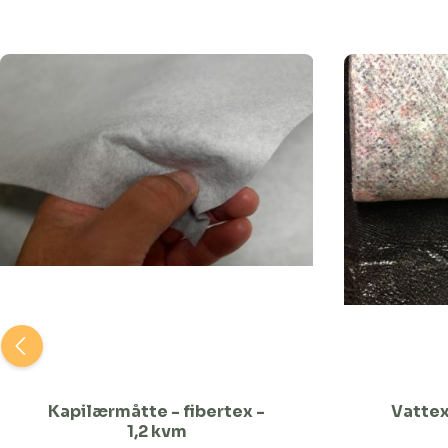
Kapilærmåtte - fibertex -
Vattex
1,2 kvm