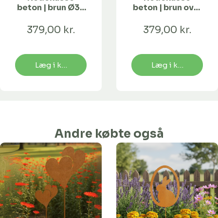
beton | brun Ø32
beton | brun oval
mm
Ø32 mm
379,00 kr.
379,00 kr.
Læg i kurv
Læg i kurv
Andre købte også