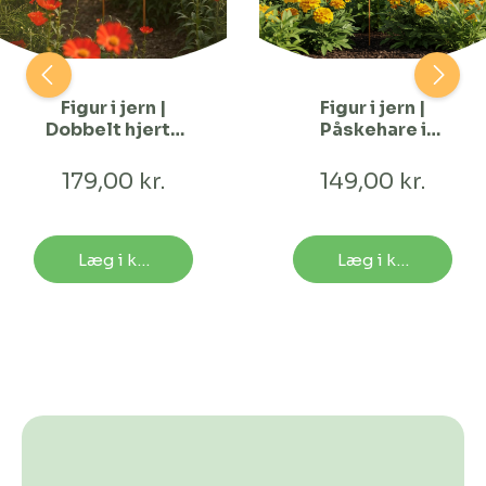
Figur i jern |
Figur i jern |
Dobbelt hjerte
Påskehare i
på spyd | Stor
ægget
179,00 kr.
149,00 kr.
Læg i kurv
Læg i kurv