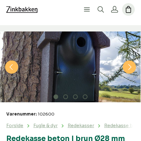
Spring over billedgalleri
Varenummer:
102600
Forside
Fugle & dyr
Redekasser
Redekasse beto
Redekasse beton | brun Ø28 mm