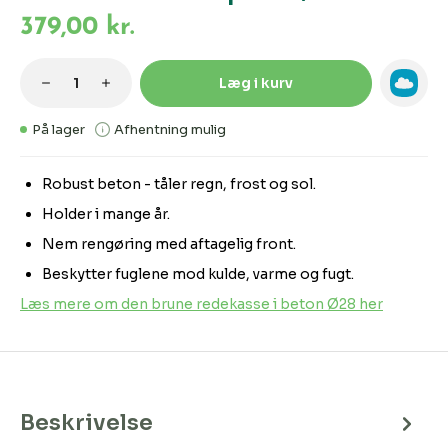
379,00 kr.
Produktmængde: Indtast den ønskede m
Læg i kurv
På lager
Afhentning mulig
Robust beton - tåler regn, frost og sol.
Holder i mange år.
Nem rengøring med aftagelig front.
Beskytter fuglene mod kulde, varme og fugt.
Læs mere om den brune redekasse i beton Ø28 her
Beskrivelse