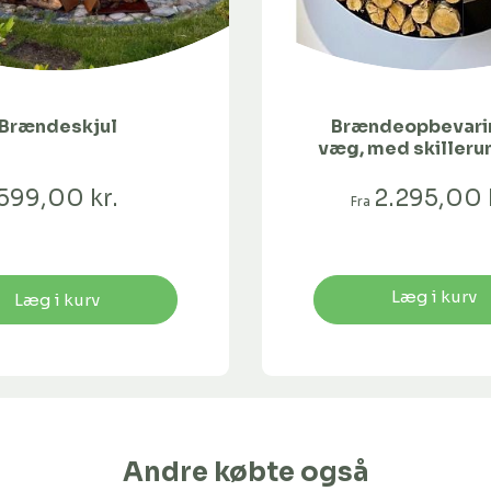
Brændeskjul
Brændeopbevarin
væg, med skilleru
lakeret
599,00 kr.
2.295,00 
Fra
Læg i kurv
Læg i kurv
Andre købte også