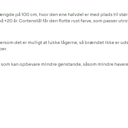
længde på 100 cm, hvor den ene halvdel er med plads til stør
å +20 år. Cortenstål får den flotte rust farve, som passer ut
ersom det er muligt at lukke lågerne, så brændet ikke er ud
ber.
kabet, som kan opbevare mindre genstande, såsom mindre have