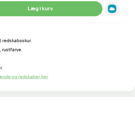
Indtast den ønskede mængde, eller 
Læg i kurv
t redskabsskur.
 rustfarve.
r.
ænde og redskaber her