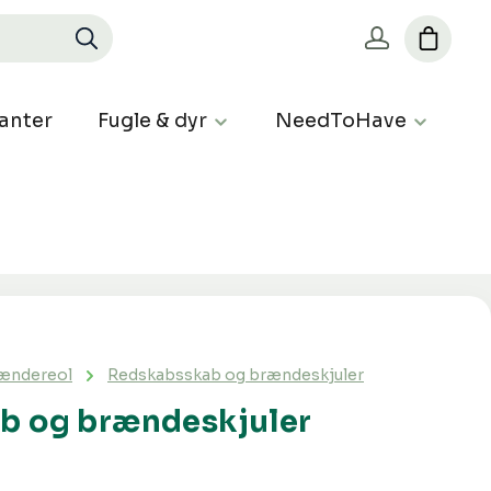
anter
Fugle & dyr
NeedToHave
ændereol
Redskabsskab og brændeskjuler
b og brændeskjuler