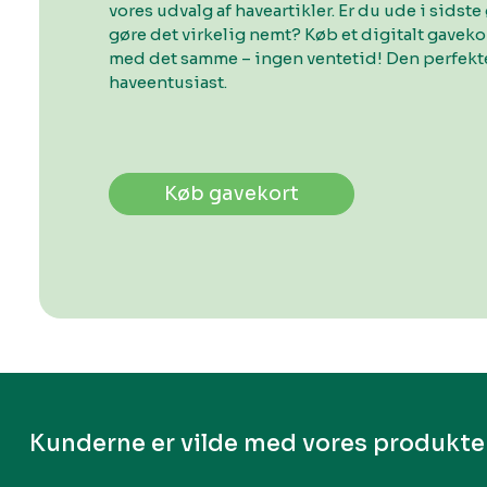
vores udvalg af haveartikler. Er du ude i sidste 
gøre det virkelig nemt? Køb et digitalt gavek
med det samme – ingen ventetid! Den perfekte
haveentusiast.
Køb gavekort
Kunderne er vilde med vores produkte