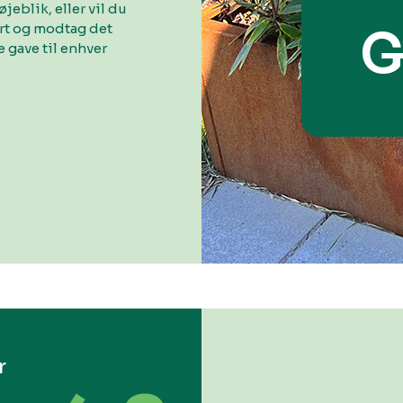
øjeblik, eller vil du
ort og modtag det
G
 gave til enhver
r