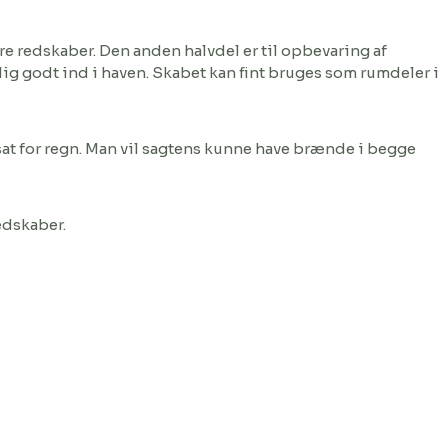
re redskaber. Den anden halvdel er til opbevaring af
rolig godt ind i haven. Skabet kan fint bruges som rumdeler i
sat for regn. Man vil sagtens kunne have brænde i begge
redskaber.