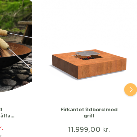
d
Firkantet ildbord med
Bålfad
grill
d Ø60
r.
11.999,00 kr.
r.