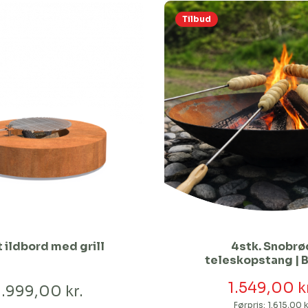
Tilbud
 ildbord med grill
4stk. Snobrø
teleskopstang | 
med påsvejst fo
1.549,00 k
1.999,00 kr.
Førpris:
1.615,00 k