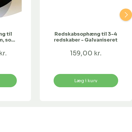
g til
Redskabsophæng til 3-4
m, sort
redskaber - Galvaniseret
kr.
159,00 kr.
Læg i kurv