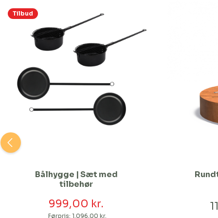
Tilbud
Bålhygge | Sæt med
Rundt
tilbehør
999,00 kr.
1
Førpris:
1.096,00 kr.