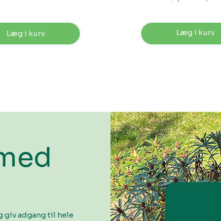
Læg i kurv
Læg i kurv
 med
 giv adgang til hele