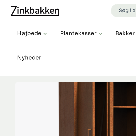
Højbede
Plantekasser
Bakker
Nyheder
Spring over billedgalleri