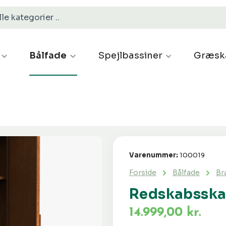
Bålfade
Spejlbassiner
Græsk
Varenummer:
100019
Forside
Bålfade
Br
Redskabsska
14.999,00 kr.