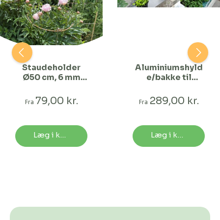
Staudeholder
Aluminiumshyld
Ø50 cm, 6 mm
e/bakke til
jern med ben-50
undervanding-
cm
120 x 15 cm
79,00 kr.
289,00 kr.
Fra
Fra
Læg i kurv
Læg i kurv