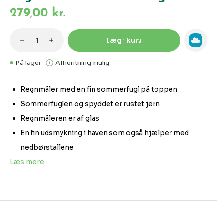
279,00 kr.
Produktmængde: Indtast den ønskede m
Læg i kurv
På lager
Afhentning mulig
Regnmåler med en fin sommerfugl på toppen
Sommerfuglen og spyddet er rustet jern
Regnmåleren er af glas
En fin udsmykning i haven som også hjælper med
nedbørstallene
Læs mere