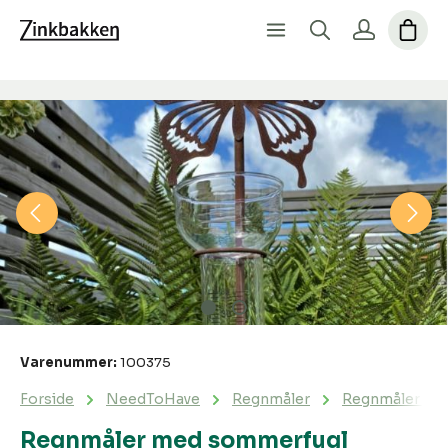
Spring over billedgalleri
Varenummer:
100375
Forside
NeedToHave
Regnmåler
Regnmåler me
Regnmåler med sommerfugl