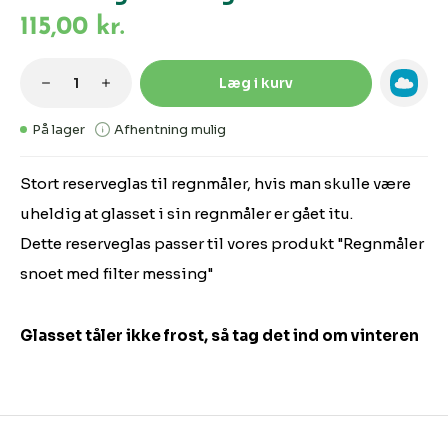
115,00 kr.
Produktmængde: Indtast den ønskede m
Læg i kurv
På lager
Afhentning mulig
Stort reserveglas til regnmåler, hvis man skulle være
uheldig at glasset i sin regnmåler er gået itu.
Dette reserveglas passer til vores produkt "Regnmåler
snoet med filter messing"
Glasset tåler ikke frost, så tag det ind om vinteren