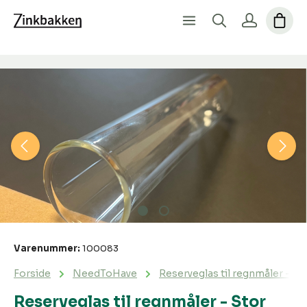
Spring over billedgalleri
Varenummer:
100083
Forside
NeedToHave
Reserveglas til regnmåler - St
Reserveglas til regnmåler - Stor