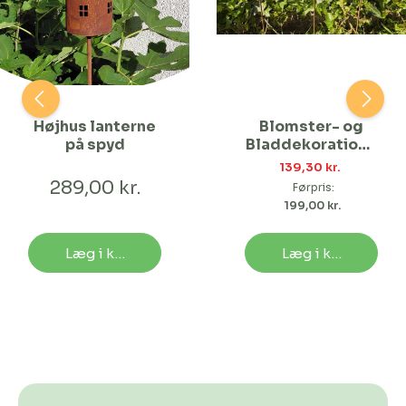
Højhus lanterne
Blomster- og
på spyd
Bladdekoratione
r | 3 forskellige i
139,30 kr. 
buketten
289,00 kr.
Førpris:
199,00 kr. 
Læg i kurv
Læg i kurv