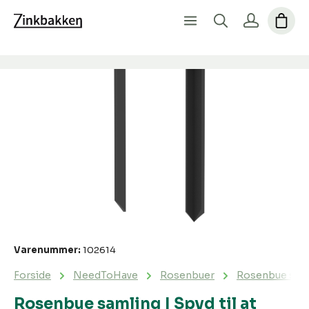
Spring over billedgalleri
Varenummer:
102614
Forside
NeedToHave
Rosenbuer
Rosenbue samli
Rosenbue samling | Spyd til at