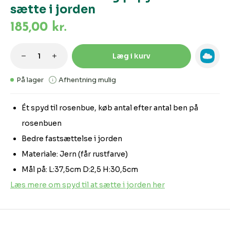
sætte i jorden
185,00 kr.
Produktmængde: Indtast den ønskede m
Læg i kurv
På lager
Afhentning mulig
Ét spyd til rosenbue, køb antal efter antal ben på
rosenbuen
Bedre fastsættelse i jorden
Materiale: Jern (får rustfarve)
Mål på: L:37,5cm D:2,5 H:30,5cm
Læs mere om spyd til at sætte i jorden her