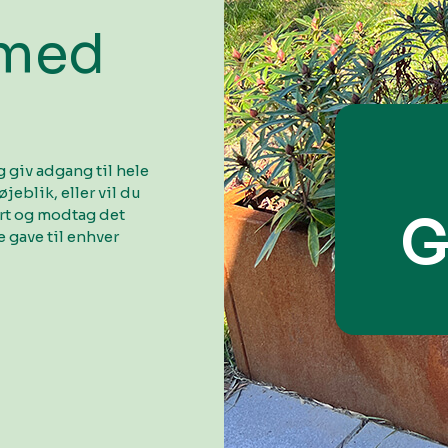
 med
 giv adgang til hele
øjeblik, eller vil du
ort og modtag det
G
 gave til enhver