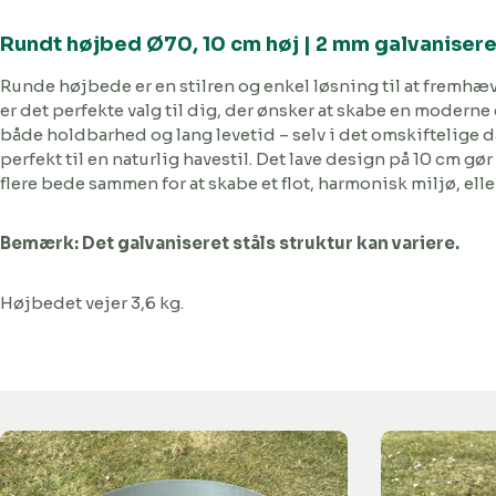
Rundt højbed Ø70, 10 cm høj | 2 mm galvaniseret
Runde højbede er en stilren og enkel løsning til at fremhæ
er det perfekte valg til dig, der ønsker at skabe en moderne 
både holdbarhed og lang levetid – selv i det omskiftelige d
perfekt til en naturlig havestil. Det lave design på 10 cm g
flere bede sammen for at skabe et flot, harmonisk miljø, ell
Bemærk: Det galvaniseret ståls struktur kan variere.
Højbedet vejer 3,6 kg.