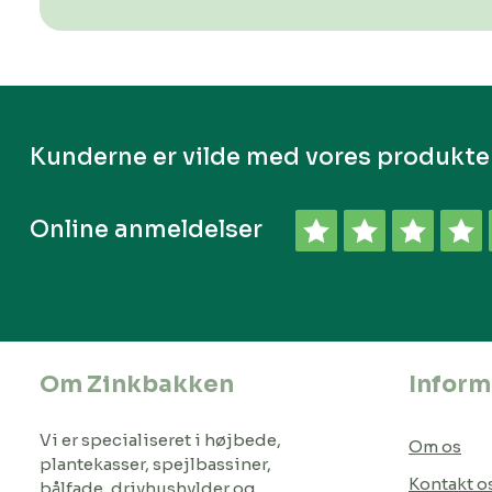
Kunderne er vilde med vores produkte
Online anmeldelser
Om Zinkbakken
Inform
Vi er specialiseret i højbede,
Om os
plantekasser, spejlbassiner,
Kontakt o
bålfade, drivhushylder og