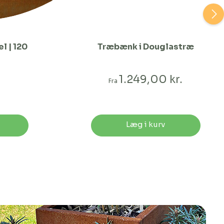
l | 120
Træbænk i Douglastræ
1.249,00 kr.
Fra
Læg i kurv