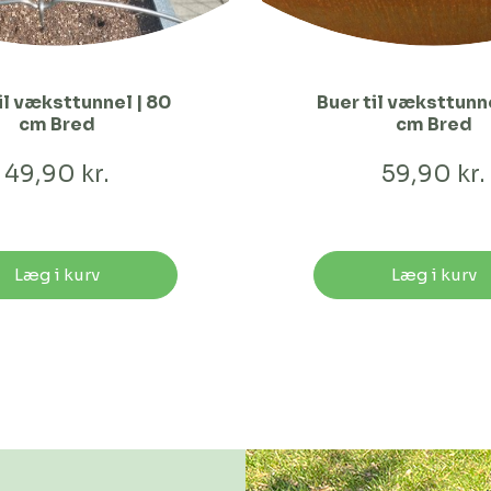
il væksttunnel | 80
Buer til væksttunne
cm Bred
cm Bred
49,90 kr.
59,90 kr.
Læg i kurv
Læg i kurv