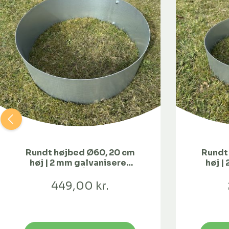
Rundt højbed Ø60, 20 cm
Rundt
høj | 2 mm galvaniseret
høj |
stål | Åben
449,00 kr.