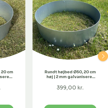
 20 cm
Rundt højbed Ø50, 20 cm
iseret
høj | 2 mm galvaniseret
stål | Åben
.
399,00 kr.