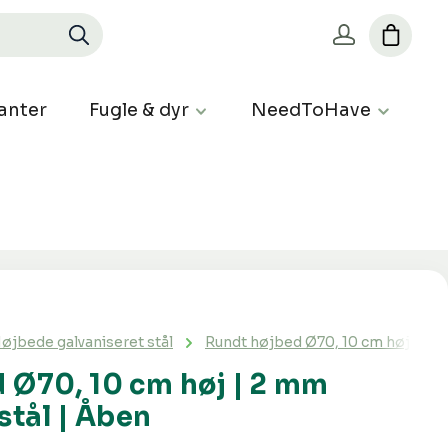
anter
Fugle & dyr
NeedToHave
øjbede galvaniseret stål
Rundt højbed Ø70, 10 cm høj | 2 m
 Ø70, 10 cm høj | 2 mm
stål | Åben