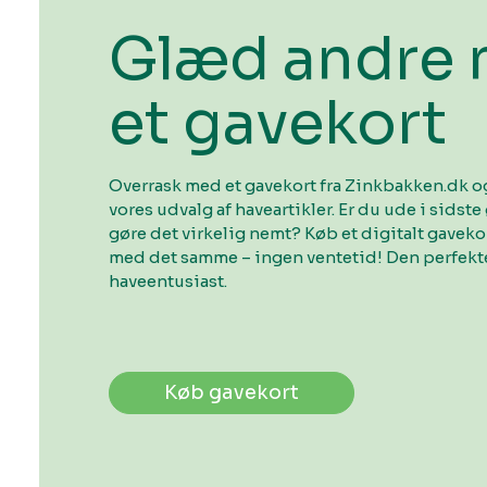
Glæd andre
et gavekort
Overrask med et gavekort fra Zinkbakken.dk og
vores udvalg af haveartikler. Er du ude i sidste 
gøre det virkelig nemt? Køb et digitalt gavek
med det samme – ingen ventetid! Den perfekte
haveentusiast.
Køb gavekort