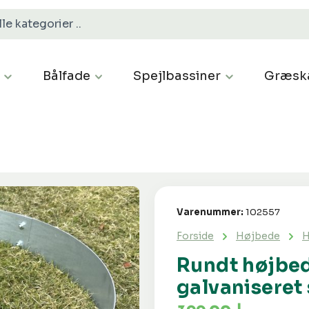
Bålfade
Spejlbassiner
Græsk
Varenummer:
102557
Forside
Højbede
H
Rundt højbed
galvaniseret 