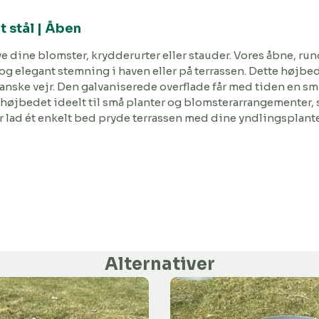
 stål | Åben
ve dine blomster, krydderurter eller stauder. Vores åbne, 
og elegant stemning i haven eller på terrassen. Dette højbed e
anske vejr. Den galvaniserede overflade får med tiden en smu
ør højbedet ideelt til små planter og blomsterarrangementer,
er lad ét enkelt bed pryde terrassen med dine yndlingsplante
Alternativer