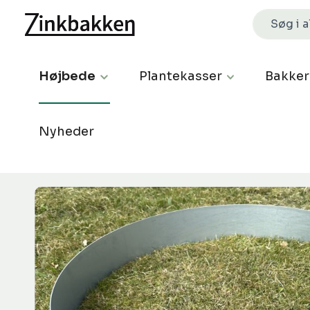
Højbede
Plantekasser
Bakker
Nyheder
Spring over billedgalleri