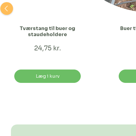
Tværstang til buer og
Buer t
staudeholdere
24,75 kr.
Læg i kurv