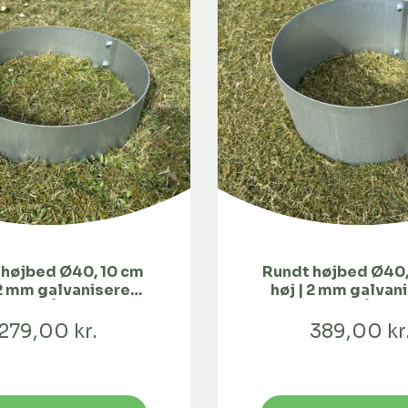
 højbed Ø40, 10 cm
Rundt højbed Ø40,
 2 mm galvaniseret
høj | 2 mm galvan
stål | Åben
stål | Åben
279,00 kr.
389,00 kr