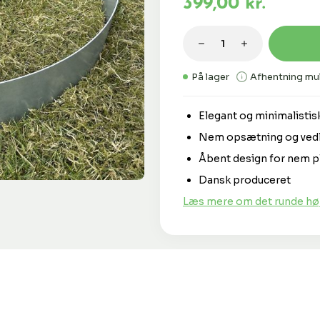
399,00 kr.
Produktmængde: 
På lager
Afhentning mul
Elegant og minimalistis
Nem opsætning og vedl
Åbent design for nem p
Dansk produceret
Læs mere om det runde hø