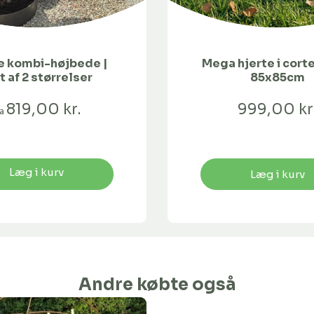
 kombi-højbede |
Mega hjerte i corte
 af 2 størrelser
85x85cm
819,00 kr.
999,00 kr
ra
Læg i kurv
Læg i kurv
Andre købte også