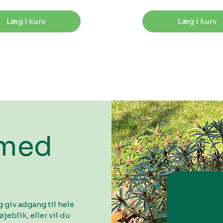
Læg i kurv
Læg i kurv
 med
 giv adgang til hele
øjeblik, eller vil du