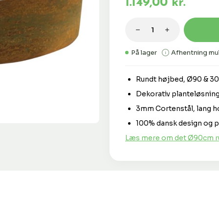
1.149,00 kr.
Produktmængde: 
På lager
Afhentning mul
Rundt højbed, Ø90 & 3
Dekorativ planteløsning
3mm Cortenstål, lang h
100% dansk design og p
Læs mere om det Ø90cm ru