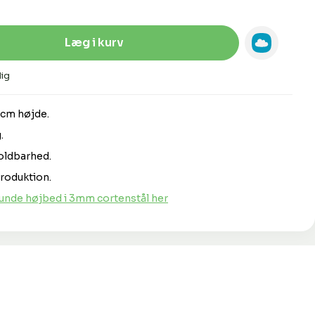
Indtast den ønskede mængde, eller 
Læg i kurv
ig
0cm højde.
.
oldbarhed.
roduktion.
nde højbed i 3mm cortenstål her