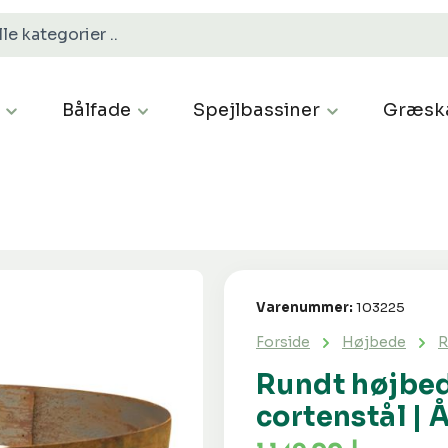
Bålfade
Spejlbassiner
Græsk
Varenummer:
103225
Forside
Højbede
R
Rundt højbed
cortenstål | 