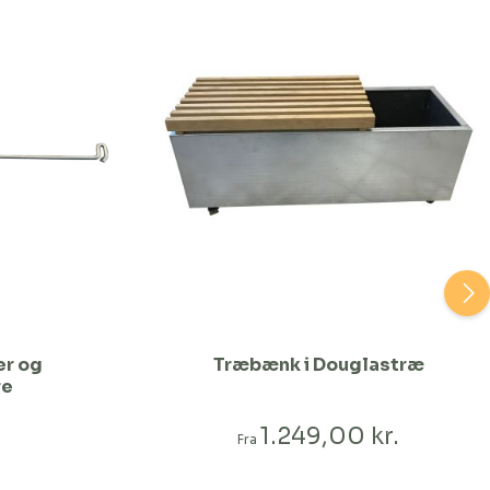
er og
Træbænk i Douglastræ
re
1.249,00 kr.
Fra