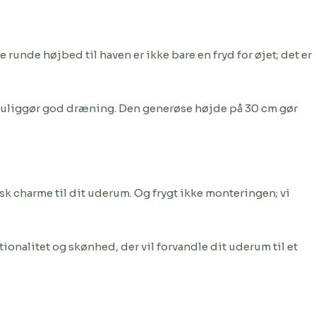
unde højbed til haven er ikke bare en fryd for øjet; det er
 muliggør god dræning. Den generøse højde på 30 cm gør
isk charme til dit uderum. Og frygt ikke monteringen; vi
ionalitet og skønhed, der vil forvandle dit uderum til et