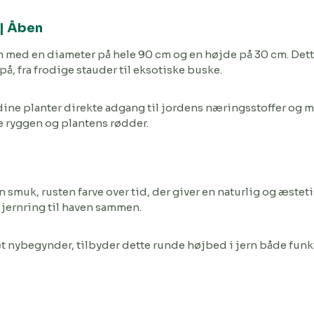
 | Åben
 med en diameter på hele 90 cm og en højde på 30 cm. Dette r
på, fra frodige stauder til eksotiske buske.
dine planter direkte adgang til jordens næringsstoffer og
e ryggen og plantens rødder.
n smuk, rusten farve over tid, der giver en naturlig og æstet
 jernring til haven sammen.
t nybegynder, tilbyder dette runde højbed i jern både funkt