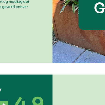
ort og modtag det
G
 gave til enhver
r
4.9