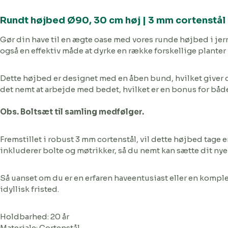
Rundt højbed Ø90, 30 cm høj | 3 mm cortenstål
Gør din have til en ægte oase med vores runde højbed i jern
også en effektiv måde at dyrke en række forskellige planter 
Dette højbed er designet med en åben bund, hvilket giver 
det nemt at arbejde med bedet, hvilket er en bonus for båd
Obs. Boltsæt til samling medfølger.
Fremstillet i robust 3 mm cortenstål, vil dette højbed tage e
inkluderer bolte og møtrikker, så du nemt kan sætte dit nye
Så uanset om du er en erfaren haveentusiast eller en komple
idyllisk fristed.
Holdbarhed: 20 år
Materiale: Cortenstål