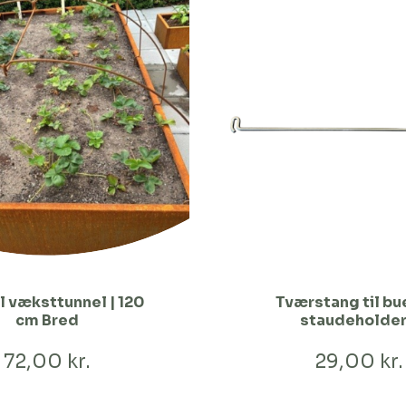
il væksttunnel | 120
Tværstang til bu
cm Bred
staudeholde
72,00 kr.
29,00 kr.