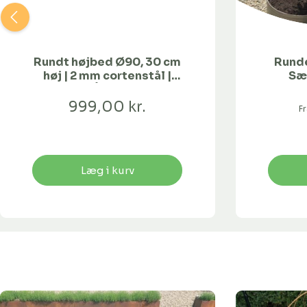
Rundt højbed Ø90, 30 cm
Runde
høj | 2 mm cortenstål |
Sæt
Åben
999,00 kr.
F
Læg i kurv