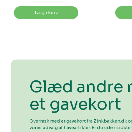
Læg i kurv
Glæd andre
et gavekort
Overrask med et gavekort fra Zinkbakken.dk og
vores udvalg af haveartikler. Er du ude i sidste 