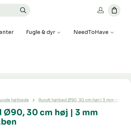
anter
Fugle & dyr
NeedToHave
unde højbede
Rundt højbed Ø90, 30 cm høj | 3 mm cortens
 Ø90, 30 cm høj | 3 mm
Åben