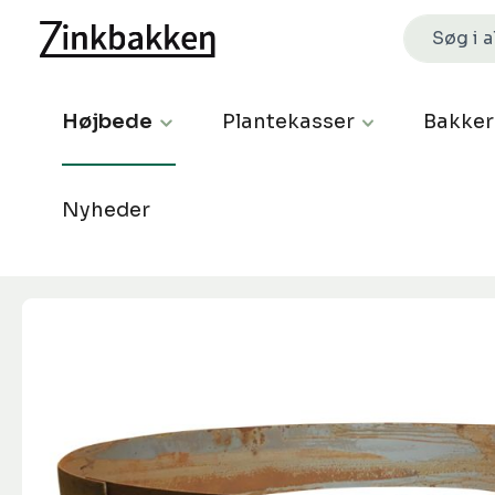
Højbede
Plantekasser
Bakker
Nyheder
Spring over billedgalleri