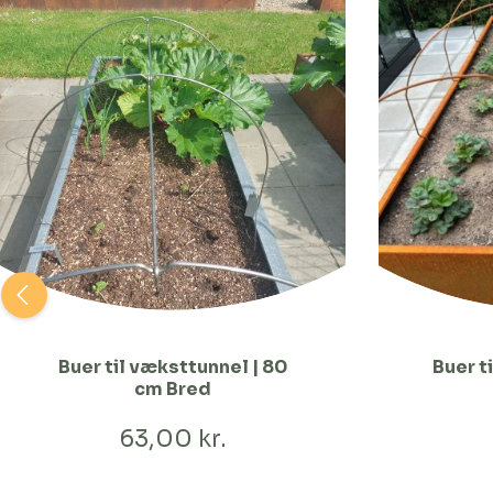
Buer til væksttunnel | 80
Buer t
cm Bred
63,00 kr.