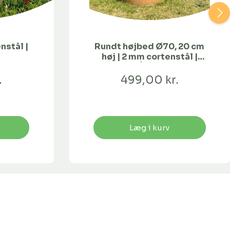
nstål |
Rundt højbed Ø70, 20 cm
høj | 2 mm cortenstål |
Åben
.
499,00 kr.
Læg i kurv