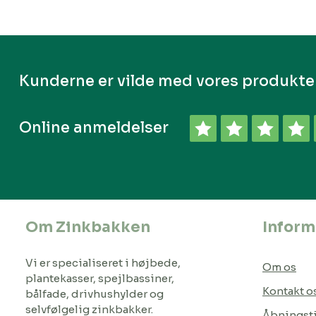
Kunderne er vilde med vores produkte
Online anmeldelser
Om Zinkbakken
Inform
Vi er specialiseret i højbede,
Om os
plantekasser, spejlbassiner,
Kontakt o
bålfade, drivhushylder og
selvfølgelig zinkbakker.
Åbningst