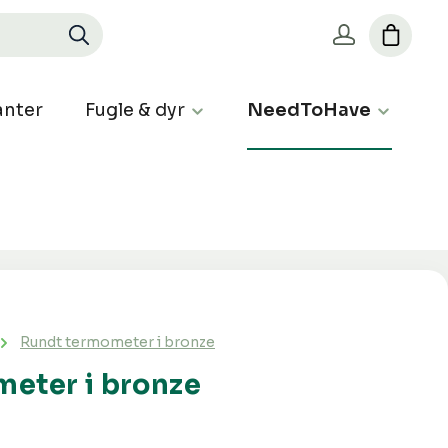
nter
Fugle & dyr
NeedToHave
Rundt termometer i bronze
eter i bronze