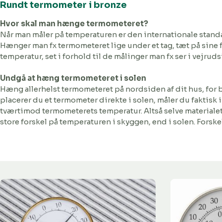
Rundt termometer i bronze
Hvor skal man hænge termometeret?
Når man måler på temperaturen er den internationale standar
Hænger man fx termometeret lige under et tag, tæt på sine f
temperatur, set i forhold til de målinger man fx ser i vejruds
Undgå at hæng termometeret i solen
Hæng allerhelst termometeret på nordsiden af dit hus, for b
placerer du et termometer direkte i solen, måler du faktisk
tværtimod termometerets temperatur. Altså selve materialet
store forskel på temperaturen i skyggen, end i solen. Forskell