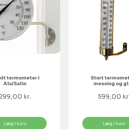
dt termometer i
Stort termomet
Alu/Satin
messing og gl
299,00 kr.
599,00 kr
Læg i kurv
Læg i kurv