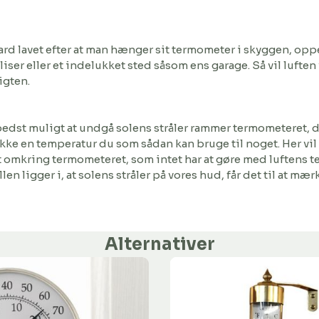
d lavet efter at man hænger sit termometer i skyggen, oppe 
liser eller et indelukket sted såsom ens garage. Så vil luf
igten.
edst muligt at undgå solens stråler rammer termometeret, da
 ikke en temperatur du som sådan kan bruge til noget. Her v
 omkring termometeret, som intet har at gøre med luftens t
en ligger i, at solens stråler på vores hud, får det til at mær
Alternativer