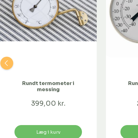
Rundt termometer i
Run
messing
399,00 kr.
Læg i kurv