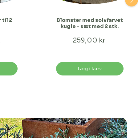
til 2
Blomster med sølvfarvet
kugle - sæt med 2 stk.
.
259,00 kr.
Læg i kurv