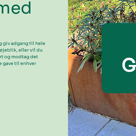
 med
 giv adgang til hele
øjeblik, eller vil du
ort og modtag det
G
 gave til enhver