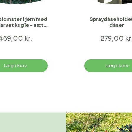
blomster i jern med
Spraydåseholder 
farvet kugle - sæt
dåser
med 2 stk.
469,00 kr.
279,00 kr
Læg i kurv
Læg i kurv