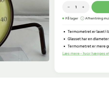
Produktmængde: 
På lager
Afhentning mul
Termometret er lavet i 
Glasset har en diameter
Termometret er mere gul
Læs mere - hvor hænges e