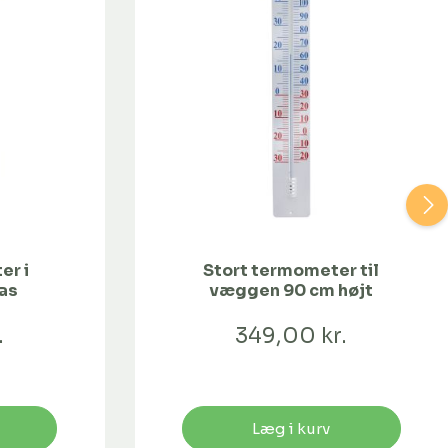
er i
Stort termometer til
as
væggen 90 cm højt
.
349,00 kr.
Læg i kurv