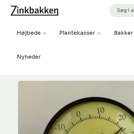
Højbede
Plantekasser
Bakker
Nyheder
Spring over billedgalleri