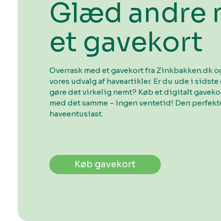
Glæd andre
et gavekort
Overrask med et gavekort fra Zinkbakken.dk og
vores udvalg af haveartikler. Er du ude i sidste 
gøre det virkelig nemt? Køb et digitalt gavek
med det samme – ingen ventetid! Den perfekte
haveentusiast.
Køb gavekort