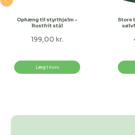
Ophæng til styrthjelm -
Store 
Rustfrit stål
sølv
199,00 kr.
Læg i kurv