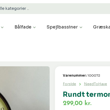
Bålfade
Spejlbassiner
Græska
Varenummer:
100072
Forside
NeedToHave
Rundt termom
299,00 kr.