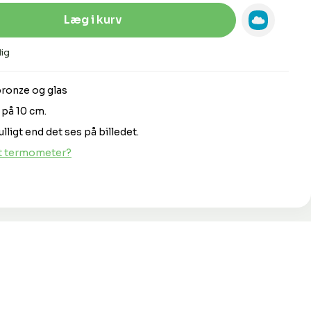
Indtast den ønskede mængde, eller 
Læg i kurv
ig
bronze og glas
 på 10 cm.
ligt end det ses på billedet.
t termometer?