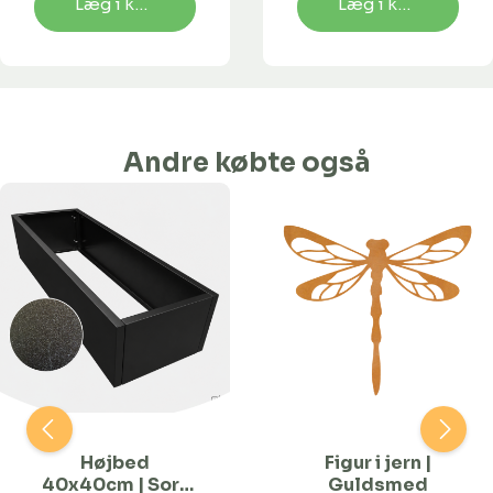
Læg i kurv
Læg i kurv
Andre købte også
Højbed
Figur i jern |
40x40cm | Sort
Guldsmed