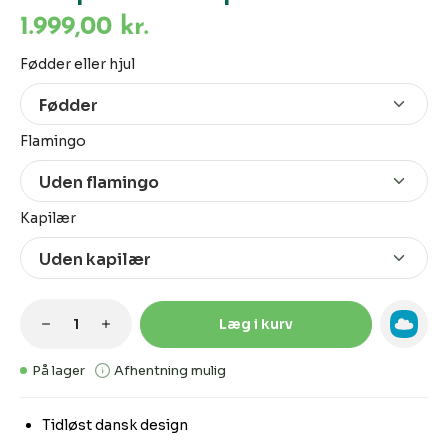
1.999,00 kr.
Vælg
Fødder eller hjul
Vælg
Flamingo
Vælg
Kapilær
Produktmængde: Indtast den ønskede m
Læg i kurv
På lager
Afhentning mulig
Tidløst dansk design