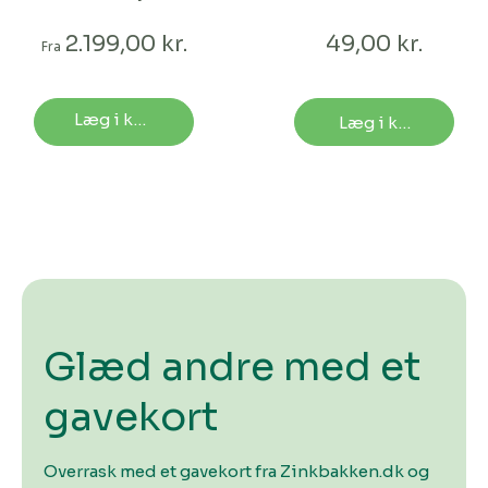
struktur | Flere
længder
2.199,00 kr.
49,00 kr.
Fra
Læg i kurv
Læg i kurv
Glæd andre med et
gavekort
Overrask med et gavekort fra Zinkbakken.dk og