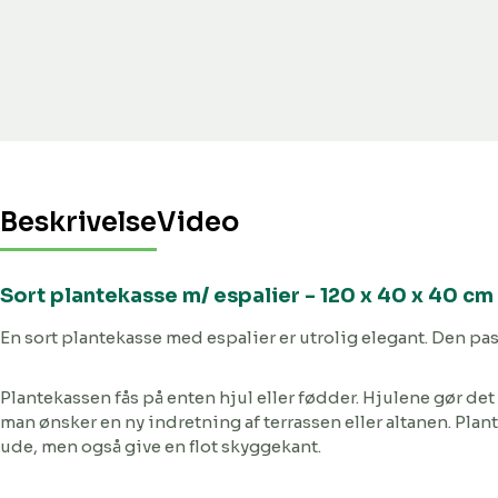
Beskrivelse
Video
Sort plantekasse m/ espalier - 120 x 40 x 40 cm
En sort plantekasse med espalier er utrolig elegant. Den pas
Plantekassen fås på enten hjul eller fødder. Hjulene gør det 
man ønsker en ny indretning af terrassen eller altanen. Plan
ude, men også give en flot skyggekant.