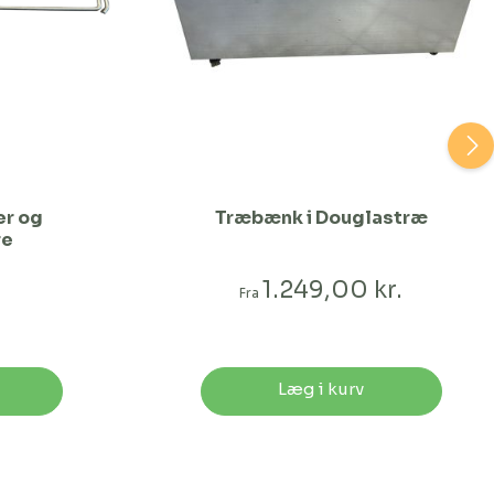
er og
Træbænk i Douglastræ
re
1.249,00 kr.
Fra
Læg i kurv