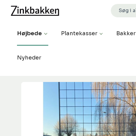
Højbede
Plantekasser
Bakker
Nyheder
Spring over billedgalleri