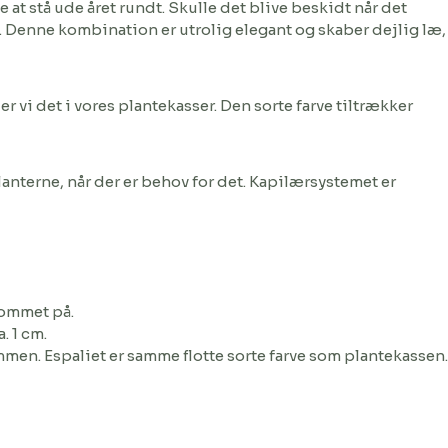
 at stå ude året rundt. Skulle det blive beskidt når det
. Denne kombination er utrolig elegant og skaber dejlig læ,
 vi det i vores plantekasser. Den sorte farve tiltrækker
nterne, når der er behov for det. Kapilærsystemet er
 kommet på.
. 1 cm.
men. Espaliet er samme flotte sorte farve som plantekassen.