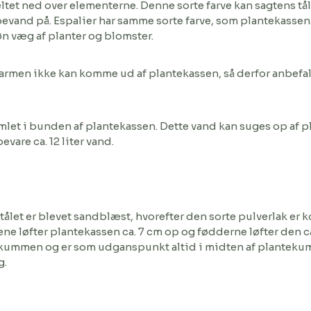
ltet ned over elementerne. Denne sorte farve kan sagtens tåle
bevand på. Espalier har samme sorte farve, som plantekassen
øn væg af planter og blomster.
armen ikke kan komme ud af plantekassen, så derfor anbefaler
et i bunden af plantekassen. Dette vand kan suges op af pla
vare ca. 12 liter vand.
Stålet er blevet sandblæst, hvorefter den sorte pulverlak er
ne løfter plantekassen ca. 7 cm op og fødderne løfter den ca
 i kummen og er som udganspunkt altid i midten af plantekum
g.