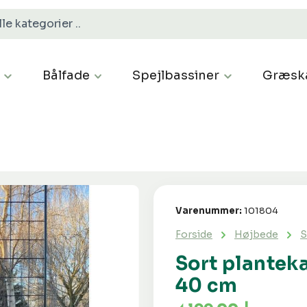
Bålfade
Spejlbassiner
Græsk
Varenummer:
101804
Forside
Højbede
S
Sort planteka
40 cm