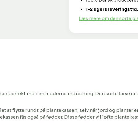
100% Dansk produceret
1-2 ugers leveringstid.
Læs mere om den sorte pla
ser perfekt ind i en moderne indretning. Den sorte farve er e
let at flytte rundt på plantekassen, selv når jord og planter 
tekassen fås også på fødder. Disse fødder vil løfte planteka