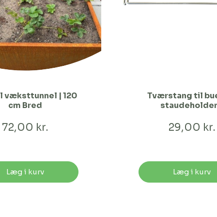
il væksttunnel | 120
Tværstang til bu
cm Bred
staudeholde
72,00 kr.
29,00 kr.
Læg i kurv
Læg i kurv