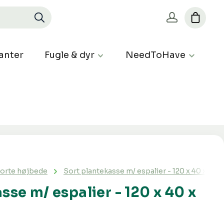
anter
Fugle & dyr
NeedToHave
orte højbede
Sort plantekasse m/ espalier - 120 x 40 x 40 
sse m/ espalier - 120 x 40 x