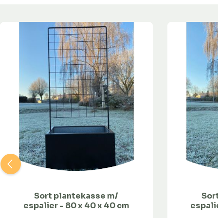
Sort plantekasse m/
Sor
espalier - 80 x 40 x 40 cm
espali