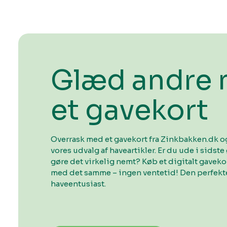
Glæd andre
et gavekort
Overrask med et gavekort fra Zinkbakken.dk og
vores udvalg af haveartikler. Er du ude i sidste 
gøre det virkelig nemt? Køb et digitalt gavek
med det samme – ingen ventetid! Den perfekte
haveentusiast.