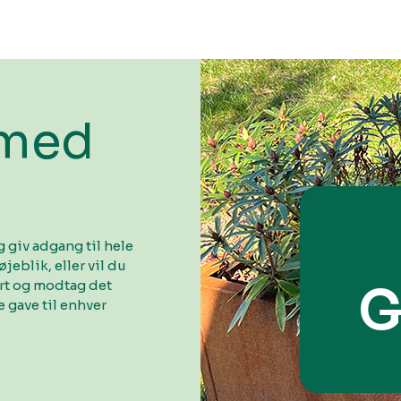
 med
 giv adgang til hele
øjeblik, eller vil du
ort og modtag det
G
 gave til enhver