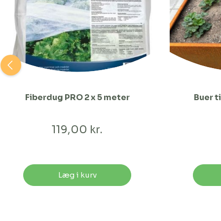
Fiberdug PRO 2 x 5 meter
Buer t
119,00 kr.
Læg i kurv