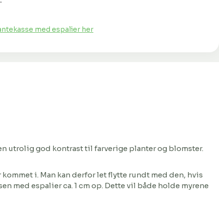
.
ntekasse med espalier her
n utrolig god kontrast til farverige planter og blomster.
er kommet i. Man kan derfor let flytte rundt med den, hvis
ssen med espalier ca. 1 cm op. Dette vil både holde myrene