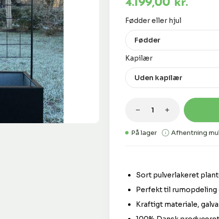
4.199,00 kr.
Vælg
Fødder eller hjul
Vælg
Kapilær
Produktmængde: 
På lager
Afhentning mul
Sort pulverlakeret plan
Perfekt til rumopdeling
Kraftigt materiale, galva