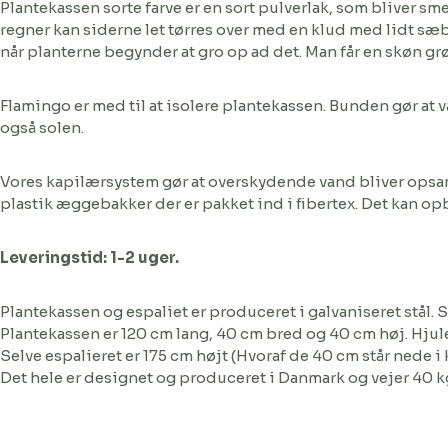
Plantekassen sorte farve er en sort pulverlak, som bliver sme
regner kan siderne let tørres over med en klud med lidt sæ
når planterne begynder at gro op ad det. Man får en skøn gr
Flamingo er med til at isolere plantekassen. Bunden gør at v
også solen.
Vores kapilærsystem gør at overskydende vand bliver opsaml
plastik æggebakker der er pakket ind i fibertex. Det kan opbe
Leveringstid: 1-2 uger.
Plantekassen og espaliet er produceret i galvaniseret stål. 
Plantekassen er 120 cm lang, 40 cm bred og 40 cm høj. Hjule
Selve espalieret er 175 cm højt (Hvoraf de 40 cm står nede
Det hele er designet og produceret i Danmark og vejer 40 k