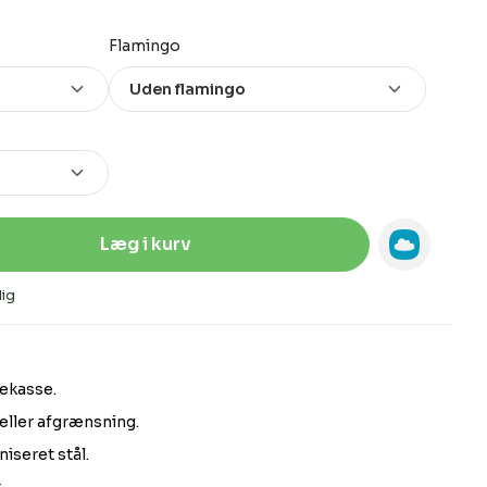
Vælg
Flamingo
Indtast den ønskede mængde, eller 
Læg i kurv
ig
tekasse.
 eller afgrænsning.
niseret stål.