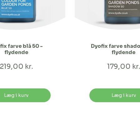
ix farve blå 50 -
Dyofix farve shad
flydende
flydende
219,00 kr.
179,00 kr
Læg i kurv
Læg i kurv