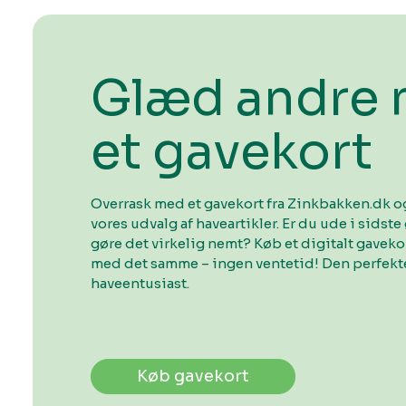
Glæd andre
et gavekort
Overrask med et gavekort fra Zinkbakken.dk og
vores udvalg af haveartikler. Er du ude i sidste 
gøre det virkelig nemt? Køb et digitalt gavek
med det samme – ingen ventetid! Den perfekte
haveentusiast.
Køb gavekort