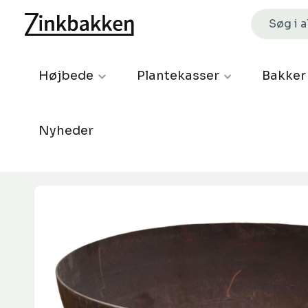
Højbede
Plantekasser
Bakker
Nyheder
Spring over billedgalleri