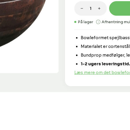
Produktmængde: 
På lager
Afhentning mul
Bowleformet spejlbassi
Materialet er cortenstål
Bundprop medfølger, le
1-2 ugers leveringstid.
Læs mere om det bowlefor