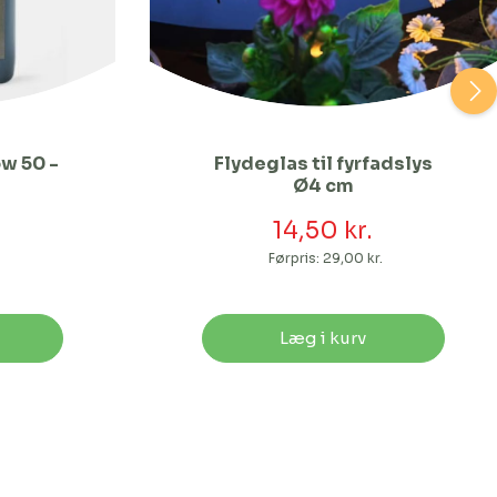
ow 50 -
Flydeglas til fyrfadslys
Ø4 cm
14,50 kr.
.
Førpris:
29,00 kr.
Læg i kurv