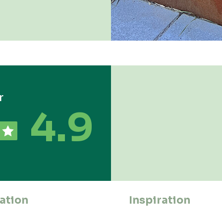
r
4.9
ation
Inspiration