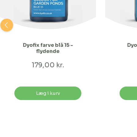
Dyofix farve blå 15 -
Dyof
flydende
179,00 kr.
Læg i kurv