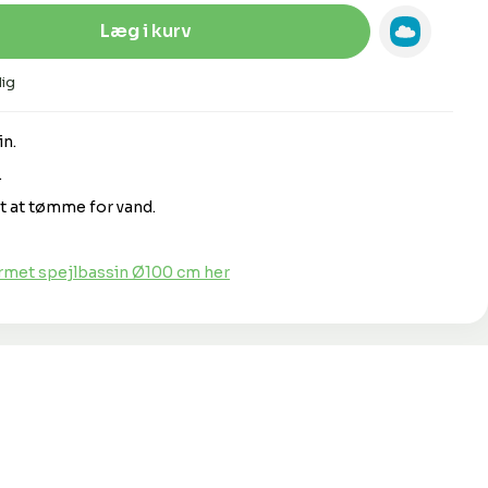
Indtast den ønskede mængde, eller 
Læg i kurv
ig
n.
.
t at tømme for vand.
met spejlbassin Ø100 cm her