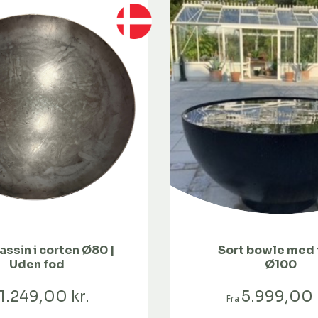
assin i corten Ø80 |
Sort bowle med 
Uden fod
Ø100
1.249,00 kr.
5.999,00 
Fra