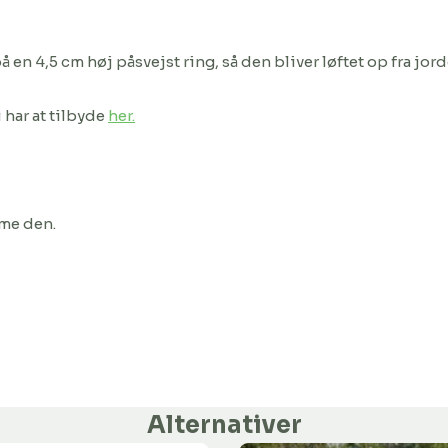
å en 4,5 cm høj påsvejst ring, så den bliver løftet op fra j
 har at tilbyde
her.
mme den.
Alternativer