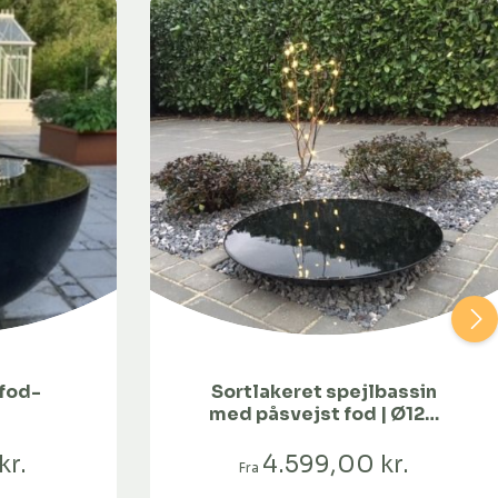
fod-
Sortlakeret spejlbassin
med påsvejst fod | Ø120
cm
kr.
4.599,00 kr.
Fra