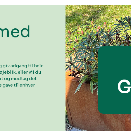
 med
 giv adgang til hele
øjeblik, eller vil du
ort og modtag det
G
 gave til enhver