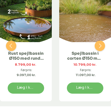
Rust spejlbassin
Spejlbassin i
Ø150 med runde
corten Ø150 med
højbede | Flere
runde højbede |
8.799,00 kr. 
10.799,00 kr. 
størrelser
Flere størrelser
Førpris:
Førpris:
9.097,00 kr. 
11.097,00 kr. 
Læg i kurv
Læg i kurv