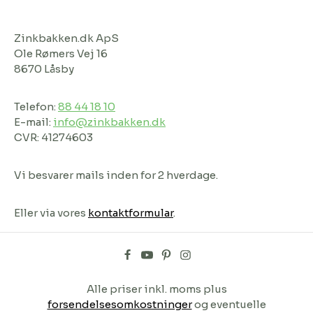
Zinkbakken.dk ApS
Ole Rømers Vej 16
8670 Låsby
Telefon:
88 44 18 10
E-mail:
info@zinkbakken.dk
CVR: 41274603
Vi besvarer mails inden for 2 hverdage.
Eller via vores
kontaktformular
.
Alle priser inkl. moms plus
forsendelsesomkostninger
og eventuelle