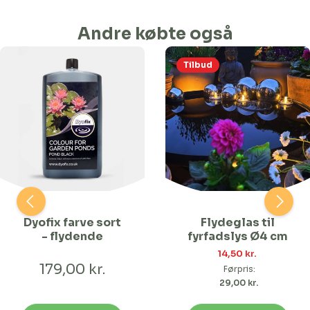
Andre købte også
Tilbud
Dyofix farve sort
Flydeglas til
- flydende
fyrfadslys Ø4 cm
14,50 kr. 
179,00 kr.
Førpris:
29,00 kr. 