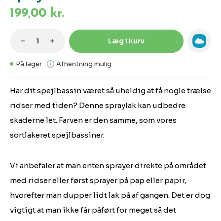
199,00 kr.
Produktmængde: Indtast den ønskede m
Læg i kurv
På lager
Afhentning mulig
Har dit spejlbassin været så uheldig at få nogle trælse
ridser med tiden? Denne spraylak kan udbedre
skaderne let. Farven er den samme, som vores
sortlakeret spejlbassiner.
Vi anbefaler at man enten sprayer direkte på området
med ridser eller først sprayer på pap eller papir,
hvorefter man dupper lidt lak på af gangen. Det er dog
vigtigt at man ikke får påført for meget så det