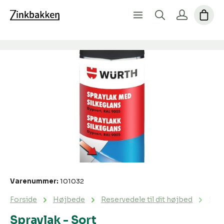
Spring over billedgalleri
Varenummer:
101032
Forside
Højbede
Reservedele til dit højbed
Spra
Spraylak - Sort