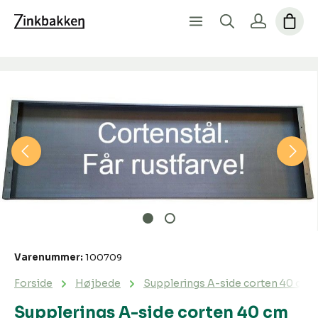
Spring over billedgalleri
Varenummer:
100709
Forside
Højbede
Supplerings A-side corten 40 cm h
Supplerings A-side corten 40 cm