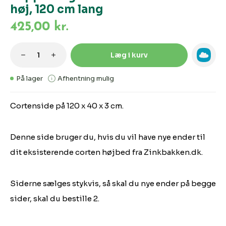
høj, 120 cm lang
425,00 kr.
Produktmængde: Indtast den ønskede m
Læg i kurv
På lager
Afhentning mulig
Cortenside på 120 x 40 x 3 cm.
Denne side bruger du, hvis du vil have nye ender til
dit eksisterende corten højbed fra Zinkbakken.dk.
Siderne sælges stykvis, så skal du nye ender på begge
sider, skal du bestille 2.