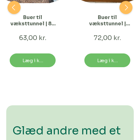
Buer til
Buer til
væksttunnel | 80
væksttunnel |
cm Bred
120 cm Bred
63,00 kr.
72,00 kr.
Læg i kurv
Læg i kurv
Glæd andre med et