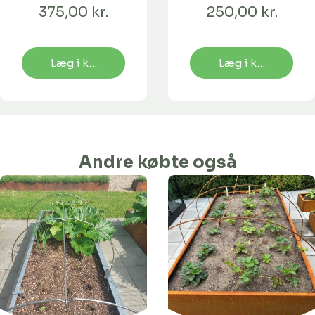
lang
lang
375,00 kr.
250,00 kr.
Læg i kurv
Læg i kurv
Andre købte også