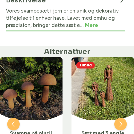
Beskrivelse
Vores svampesæt i jern er en unik og dekorativ
tilføjelse til enhver have. Lavet med omhu og
præcision, bringer dette sæt e…
Mere
Alternativer
Tilbud
Svampe på pind |
Sæt med 3 engle