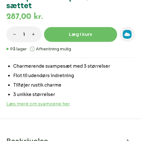
sættet
287,00 kr.
Produktmængde: Indtast den ønskede m
Læg i kurv
På lager
Afhentning mulig
Charmerende svampesæt med 3 størrelser
Flot til udendørs indretning
Tilføjer rustik charme
3 unikke størrelser
Læs mere om svampene her