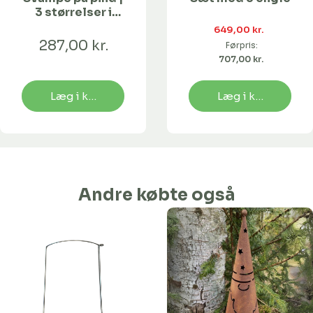
3 størrelser i
sættet
649,00 kr. 
287,00 kr.
Førpris:
707,00 kr. 
Læg i kurv
Læg i kurv
Andre købte også