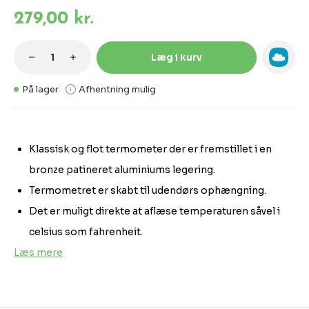
279,00 kr.
Produktmængde: Indtast den ønskede m
Læg i kurv
På lager
Afhentning mulig
Klassisk og flot termometer der er fremstillet i en
bronze patineret aluminiums legering.
Termometret er skabt til udendørs ophængning.
Det er muligt direkte at aflæse temperaturen såvel i
celsius som fahrenheit.
Læs mere