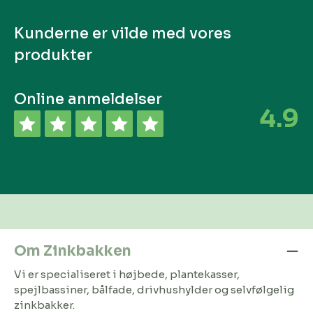
Kunderne er vilde med vores
produkter
Online anmeldelser
4.9
Om Zinkbakken
Vi er specialiseret i højbede, plantekasser,
spejlbassiner, bålfade, drivhushylder og selvfølgelig
zinkbakker.