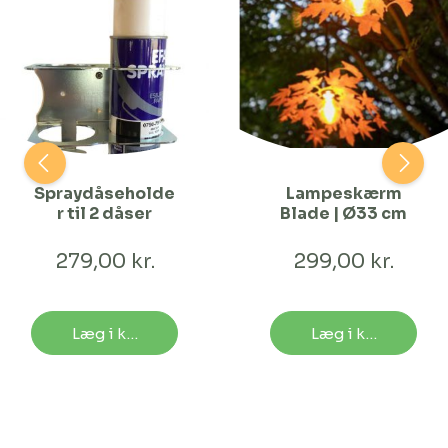
Spraydåseholde
Lampeskærm
r til 2 dåser
Blade | Ø33 cm
279,00 kr.
299,00 kr.
Læg i kurv
Læg i kurv