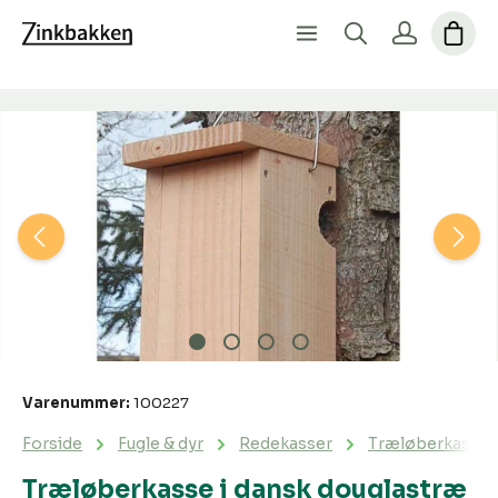
Spring over billedgalleri
Varenummer:
100227
Forside
Fugle & dyr
Redekasser
Træløberkasse i
Træløberkasse i dansk douglastræ