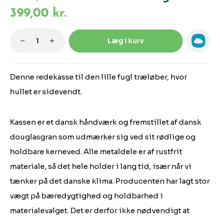
399,00 kr.
Produktmængde: Indtast den ønskede m
Læg i kurv
Denne redekasse til den lille fugl træløber, hvor
hullet er sidevendt.
Kassen er et dansk håndværk og fremstillet af dansk
douglasgran som udmærker sig ved sit rødlige og
holdbare kerneved. Alle metaldele er af rustfrit
materiale, så det hele holder i lang tid, især når vi
tænker på det danske klima. Producenten har lagt stor
vægt på bæredygtighed og holdbarhed i
materialevalget. Det er derfor ikke nødvendigt at