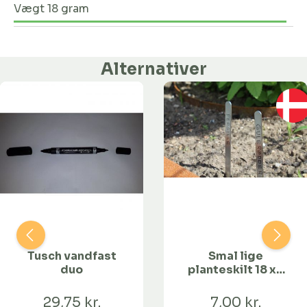
Vægt 18 gram
Alternativer
Tusch vandfast
Smal lige
duo
planteskilt 18 x 1
cm - rustfri
29,75 kr.
7,00 kr.