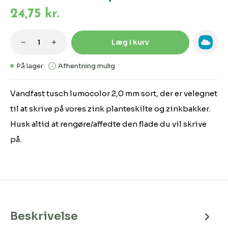
24,75 kr.
Produktmængde: Indtast den ønskede m
Læg i kurv
På lager
Afhentning mulig
Vandfast tusch lumocolor 2,0 mm sort, der er velegnet
til at skrive på vores zink planteskilte og zinkbakker.
Husk altid at rengøre/affedte den flade du vil skrive
på.
Beskrivelse