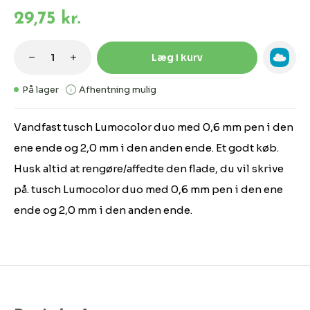
29,75 kr.
Produktmængde: Indtast den ønskede m
Læg i kurv
På lager
Afhentning mulig
Vandfast tusch Lumocolor duo med 0,6 mm pen i den
ene ende og 2,0 mm i den anden ende. Et godt køb.
Husk altid at rengøre/affedte den flade, du vil skrive
på. tusch Lumocolor duo med 0,6 mm pen i den ene
ende og 2,0 mm i den anden ende.