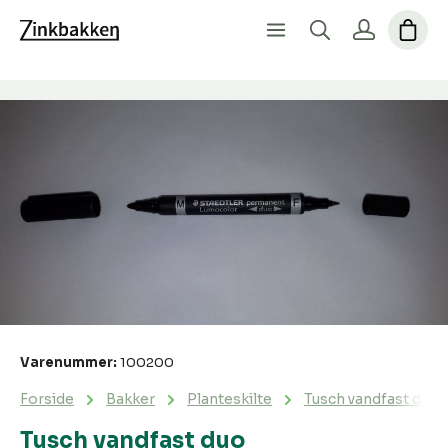
Spring over billedgalleri
Varenummer:
100200
Forside
Bakker
Planteskilte
Tusch vandfast duo
Tusch vandfast duo