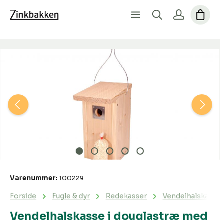
Spring over billedgalleri
Varenummer:
100229
Forside
Fugle & dyr
Redekasser
Vendelhalskasse
Vendelhalskasse i douglastræ med