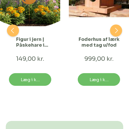
Figur i jern |
Foderhus af lærk
Påskehare i
med tag u/fod
ægget
149,00 kr.
999,00 kr.
Læg i kurv
Læg i kurv