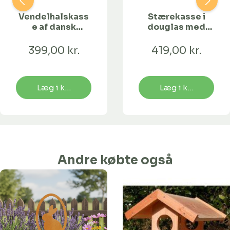
Vendelhalskass
Stærekasse i
e af dansk
douglas med
douglasgran
hulforstærkning
399,00 kr.
419,00 kr.
Læg i kurv
Læg i kurv
Andre købte også