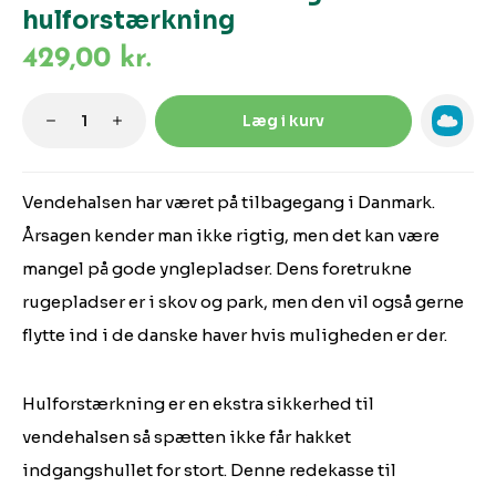
hulforstærkning
429,00 kr.
Produktmængde: Indtast den ønskede m
Læg i kurv
Vendehalsen har været på tilbagegang i Danmark.
Årsagen kender man ikke rigtig, men det kan være
mangel på gode ynglepladser. Dens foretrukne
rugepladser er i skov og park, men den vil også gerne
flytte ind i de danske haver hvis muligheden er der.
Hulforstærkning er en ekstra sikkerhed til
vendehalsen så spætten ikke får hakket
indgangshullet for stort. Denne redekasse til