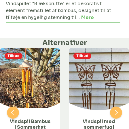
Vindspillet "Blæksprutte" er et dekorativt
element fremstillet af bambus, designet til at
tilføje en hygellig stemning til…
Mere
Alternativer
Tilbud
Tilbud
Vindspil Bambus
Vindspil med
| Sommerhat
sommerfugl