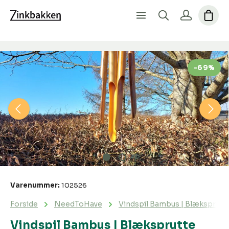
Spring over billedgalleri
-69%
Varenummer:
102526
Forside
NeedToHave
Vindspil Bambus | Blæksprutt
Vindspil Bambus | Blæksprutte