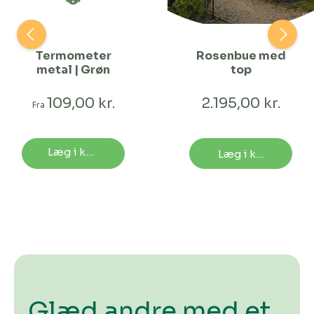
Termometer
Rosenbue med
metal | Grøn
top
109,00 kr.
2.195,00 kr.
Fra
Læg i kurv
Læg i kurv
Glæd andre med et