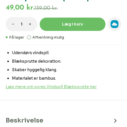
49,00 kr.
159,00 kr.
Produktmængde: Indtast den ønskede m
Læg i kurv
På lager
Afhentning mulig
Udendørs vindspil.
Blæksprutte dekoration.
Skaber hyggelig klang.
Materialet er bambus.
Læs mere om vores Vindspil Blæksprutte her
Beskrivelse