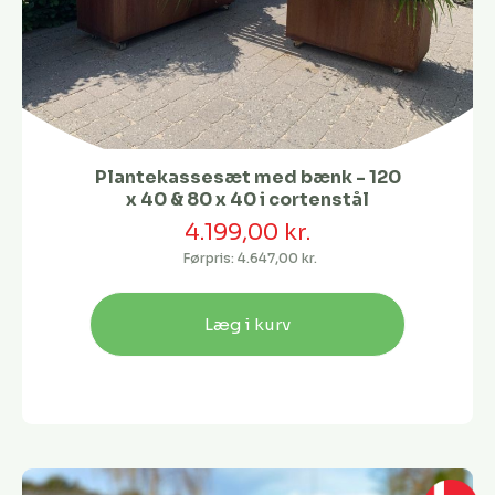
Plantekassesæt med bænk - 120
x 40 & 80 x 40 i cortenstål
4.199,00 kr.
Førpris:
4.647,00 kr.
Læg i kurv