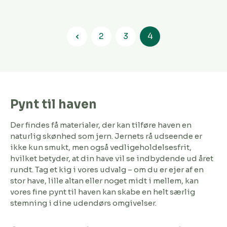
2
3
4
Side
Side
Side
Pynt til haven
Der findes få materialer, der kan tilføre haven en
naturlig skønhed som jern. Jernets rå udseende er
ikke kun smukt, men også vedligeholdelsesfrit,
hvilket betyder, at din have vil se indbydende ud året
rundt. Tag et kig i vores udvalg – om du er ejer af en
stor have, lille altan eller noget midt i mellem, kan
vores fine pynt til haven kan skabe en helt særlig
stemning i dine udendørs omgivelser.