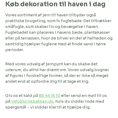
Køb dekoration til haven i dag
Vores sortiment af jern til haven tilbyder også
praktiske brugsting, som fx fuglebade. Det tiltrækker
småfugle, som skaber liv og bevægelse i haven.
Fuglebadet kan placeres i havens bede, plantekasser
eller på terrassen, hvor de bliver en del af helheden og
samtidig hjælper fuglene med at finde vand i tørre
perioder.
Med vores udvalg af jernpynt kan du skabe det
uderum, du altid har drømt om. Vores udvalg bugner
af figurer i forskellige former, så der er ikke så meget
andet end at opfordre dig til at tage et kig.
Giv os et kald på
88 44 18 10
eller send en mail til os
på
info@zinkbakken.dk
, hvis du sidder inde med
spørgsmål – vi sidder klar til at hjælpe dig.