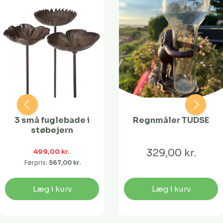
3 små fuglebade i
Regnmåler TUDSE
støbejern
329,00 kr.
499,00 kr. 
Førpris:
567,00 kr. 
Læg i kurv
Læg i kurv