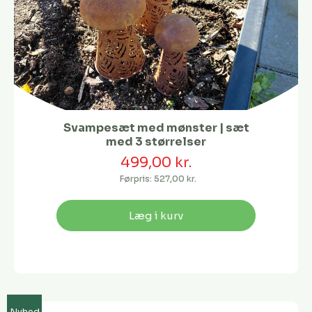
Svampesæt med mønster | sæt
med 3 størrelser
499,00 kr.
Førpris:
527,00 kr.
Læg i kurv