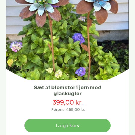
Sæt af blomster i jern med
glaskugler
399,00 kr.
Førpris:
458,00 kr.
Læg i kurv