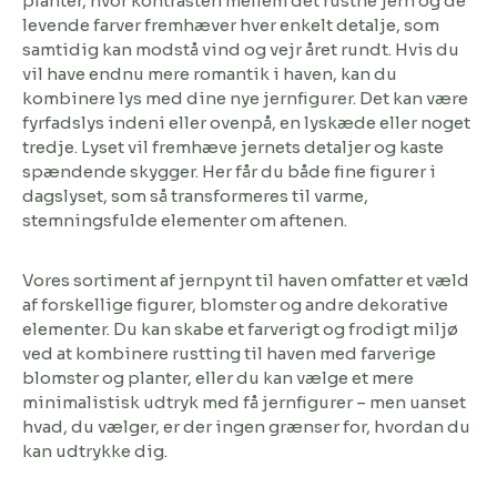
planter, hvor kontrasten mellem det rustne jern og de
levende farver fremhæver hver enkelt detalje, som
samtidig kan modstå vind og vejr året rundt. Hvis du
vil have endnu mere romantik i haven, kan du
kombinere lys med dine nye jernfigurer. Det kan være
fyrfadslys indeni eller ovenpå, en lyskæde eller noget
tredje. Lyset vil fremhæve jernets detaljer og kaste
spændende skygger. Her får du både fine figurer i
dagslyset, som så transformeres til varme,
stemningsfulde elementer om aftenen.
Vores sortiment af jernpynt til haven omfatter et væld
af forskellige figurer, blomster og andre dekorative
elementer. Du kan skabe et farverigt og frodigt miljø
ved at kombinere rustting til haven med farverige
blomster og planter, eller du kan vælge et mere
minimalistisk udtryk med få jernfigurer – men uanset
hvad, du vælger, er der ingen grænser for, hvordan du
kan udtrykke dig.