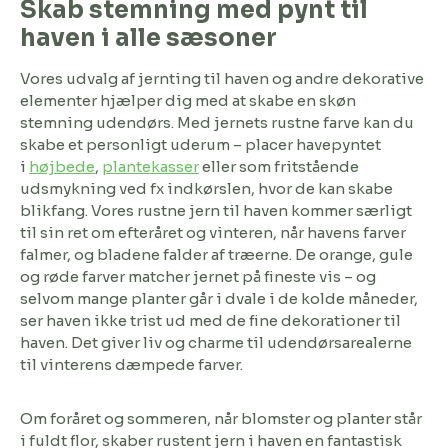
Skab stemning med pynt til
haven i alle sæsoner
Vores udvalg af jernting til haven og andre dekorative
elementer hjælper dig med at skabe en skøn
stemning udendørs. Med jernets rustne farve kan du
skabe et personligt uderum – placer havepyntet
i
højbede
,
plantekasser
eller som fritstående
udsmykning ved fx indkørslen, hvor de kan skabe
blikfang. Vores rustne jern til haven kommer særligt
til sin ret om efteråret og vinteren, når havens farver
falmer, og bladene falder af træerne. De orange, gule
og røde farver matcher jernet på fineste vis – og
selvom mange planter går i dvale i de kolde måneder,
ser haven ikke trist ud med de fine dekorationer til
haven. Det giver liv og charme til udendørsarealerne
til vinterens dæmpede farver.
Om foråret og sommeren, når blomster og planter står
i fuldt flor, skaber rustent jern i haven en fantastisk