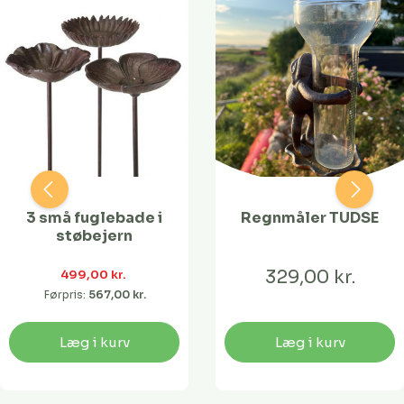
3 små fuglebade i
Regnmåler TUDSE
støbejern
329,00 kr.
499,00 kr. 
Førpris:
567,00 kr. 
Læg i kurv
Læg i kurv