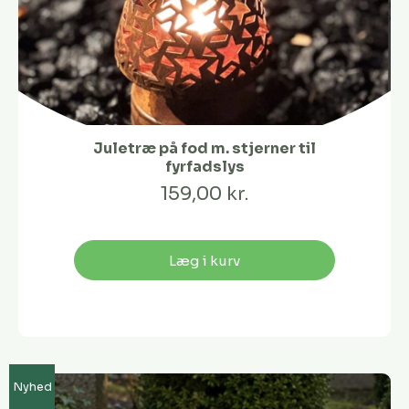
Juletræ på fod m. stjerner til
fyrfadslys
159,00 kr.
Læg i kurv
Nyhed