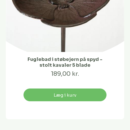
Fuglebad i støbejern på spyd -
stolt kavaler 5 blade
189,00 kr.
Læg i kurv