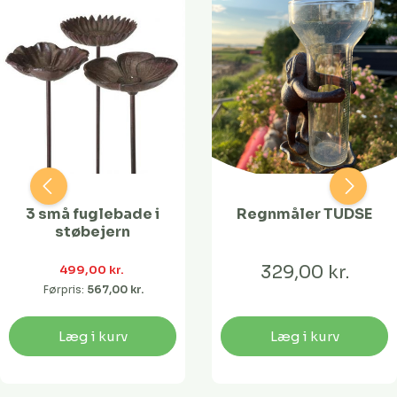
3 små fuglebade i
Regnmåler TUDSE
støbejern
329,00 kr.
499,00 kr. 
Førpris:
567,00 kr. 
Læg i kurv
Læg i kurv