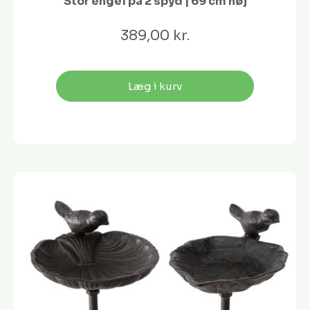
Stor engel på 2 spyd | 69 cm høj
389,00 kr.
Læg i kurv