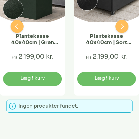
Plantekasse
Plantekasse
40x40cm | Grøn
40x40cm | Sort
struktur | Flere
struktur | Flere
længder
længder
2.199,00 kr.
2.199,00 kr.
Fra
Fra
Læg i kurv
Læg i kurv
Ingen produkter fundet.